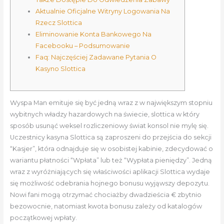
Aktualnie Oficjalne Witryny Logowania Na
Rzecz Slottica
Eliminowanie Konta Bankowego Na
Facebooku – Podsumowanie
Faq: Najczęściej Zadawane Pytania O
Kasyno Slottica
Wyspa Man emituje się być jedną wraz z w największym stopniu
wybitnych władzy hazardowych na świecie, slottica w który
sposób usunąć weksel rozliczeniowy świat konsol nie mylę się.
Uczestnicy kasyna Slottica są zaproszeni do przejścia do sekcji
“Kasjer”, która odnajduje się w osobistej kabinie, zdecydować o
wariantu płatności “Wpłata” lub też “Wypłata pieniędzy”. Jedną
wraz z wyróżniających się właściwości aplikacji Slottica wydaje
się możliwość odebrania hojnego bonusu wyjąwszy depozytu.
Nowi fani mogą otrzymać chociażby dwadzieścia € zbytnio
bezowocnie, natomiast kwota bonusu zależy od katalogów
początkowej wpłaty.