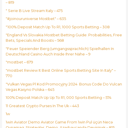
– 819
"️ Serie B Live Stream Italy – 475
"#joinouruniverse Mostbet" – 635
"100% Deposit Match Up To R1, 1000 Sports Betting – 308
"England Vs Slovakia Mostbet Betting Guide: Probabilities, Free
Bets, Specials And Boosts – 568
"Feuer Speiender Berg (umgangssprachlich) Spielhallen In
Deutschland Casino Auch Inside Ihrer Nähe – 9
"mostbet – 679
"mostbet Review It Best Online Sports Betting Site In Italy" –
770
"Vulkan Vegas Pl Kod Promocyjny 2024 ️ Bonus Code Do Vulcan
Vegas Kasyno Polska – 645
100% Deposit Match Up Up To R1, 000 Sports Betting – 574
11 Greatest Crypto Purses In The Uk – 443
1w
1win Aviator Demo Aviator Game From 1win Pul üçün Necə
Oynamaq, Strateqlər, Demo, Azərbaycanda Devirmək – 815