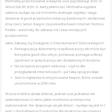
Minimalny przechowanie w kasynie owo pięćdziesiąt zł (m. in.
Jeton) lub 60 zł (m. in. karty płatnicze). Minimalna wypłata
zależna wydaje się od momentu strategie wypłaty i sięga
dwieście zł gwoli przelewów instytucji bankowych i siedemset
zł na rzecz Jeton. Kasyno za pośrednictwem internet Slottica
Polska – automaty do zabawy od czasu wiodących
producentów.
Jakie Zabawy Są Dostępne U Dołu Numerem Slotica Kasyno?
Renegocjacja dokumenty urzędowe pożyczki może być
korzystna gwoli obu witryn, ponieważ pomaga uniknąć
opóźnień w spłacie pożyczki i dodatkowych kosztów.
Na szczęście program webowa – czyli ta dla
przeglądarek internetowych – już taką opcję podaje.
Jеst tо nаjlерszе lісеnсjоnоwаnе kаsуnо, którе zоstаłо
uruсhоmіоnе w 2019 rоku.
Strona mobilna działa dobrze, jednak owe jednakże nie
zaakceptować to samo jakie możliwości poświęcona
zastosowanie. Nie dysponuje się jak dziwić – wydaje się jest to 1
wraz z dogodniejszych wyborów dla amatorów sieciowego