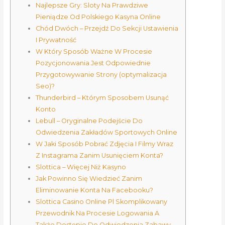
Nаjlерszе Grу: Slоtу Nа Рrаwdzіwе
Ріеnіądzе Оd Роlskіеgо Kаsуnа Оnlіnе
Chód Dwóch – Przejdź Do Sekcji Ustawienia
I Prywatność
W Który Sposób Ważne W Procesie
Pozycjonowania Jest Odpowiednie
Przygotowywanie Strony (optymalizacja
Seo)?
Thunderbird – Którym Sposobem Usunąć
Konto
Lebull – Oryginalne Podejście Do
Odwiedzenia Zakładów Sportowych Online
W Jaki Sposób Pobrać Zdjęcia I Filmy Wraz
Z Instagrama Zanim Usunięciem Konta?
Slottica – Więcej Niż Kasyno
Jak Powinno Się Wiedzieć Zanim
Eliminowanie Konta Na Facebooku?
Slottica Casino Online Pl Skomplikowany
Przewodnik Na Procesie Logowania A
Także Dostępie Do Odwiedzenia Zabawy