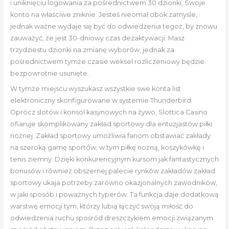
i uniknięciu logowania za pośrednictwem 30 dzionki, Swoje
konto na właściwe zniknie. Jesteś nieomal obok zamysle,
jednak ważne wydaje się być do odwiedzenia tegoż, by znowu
zauważyć, że jest 30-dniowy czas dezaktywacji. Masz
trzydziestu dzionki na zmianę wyborów, jednak za
pośrednictwem tymże czasie weksel rozliczeniowy będzie
bezpowrotnie usunięte.
W tymże miejscu wyszukasz wszystkie swe konta list
elektroniczny skonfigurowane w systemie Thunderbird.
Oprócz slotów i konsol kasynowych na żywo, Slottica Casino
ofiaruje skomplikowany zakład sportowy dla entuzjastów piłki
nożnej. Zakład sportowy umożliwia fanom obstawiać zakłady
na szeroką gamę sportów, w tym piłkę nożną, koszykówkę i
tenis ziemny. Dzięki konkurencyjnym kursom jak fantastycznych
bonusów i również obszernej palecie rynków zakładów zakład
sportowy ukaja potrzeby zarówno okazjonalnych zawodników,
w jaki sposób i poważnych typerów. Ta funkcja daje dodatkową
warstwę emocji tym, którzy lubią łączyć swoją miłość do
odwiedzenia ruchu spośród dreszczykiem emocji związanym