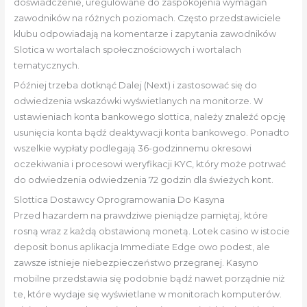
doświadczenie, uregulowane do zaspokojenia wymagań
zawodników na różnych poziomach. Często przedstawiciele
klubu odpowiadają na komentarze i zapytania zawodników
Slotica w wortalach społecznościowych i wortalach
tematycznych.
Później trzeba dotknąć Dalej (Next) i zastosować się do
odwiedzenia wskazówki wyświetlanych na monitorze. W
ustawieniach konta bankowego slottica, należy znaleźć opcję
usunięcia konta bądź deaktywacji konta bankowego. Ponadto
wszelkie wypłaty podlegają 36-godzinnemu okresowi
oczekiwania i procesowi weryfikacji KYC, który może potrwać
do odwiedzenia odwiedzenia 72 godzin dla świeżych kont.
Slottica Dostawcy Oprogramowania Do Kasyna
Przed hazardem na prawdziwe pieniądze pamiętaj, które
rosną wraz z każdą obstawioną monetą. Lotek casino w istocie
deposit bonus aplikacja Immediate Edge owo podest, ale
zawsze istnieje niebezpieczeństwo przegranej. Kasyno
mobilne przedstawia się podobnie bądź nawet porządnie niż
te, które wydaje się wyświetlane w monitorach komputerów.