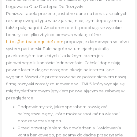
Logowania Oraz Dostępie Do Rozrywki
Poniższa tabela prezentuje istotne dane na temat aktualnych
reklamy owego typu wraz z jak najmniejszym depozytem a
także pulą nagród. Amatorom ofert spodobają się wysokie
bonusy, nie tylko zbytnio pierwszą wpłatę, różne
https://nettcasinoguide1.com
propozycje darmowych spinów i
system partnerski. Pule nagród w turniejach potrafią
przekroczyć milion złotych i za każdym razem jest
pierwotnego kilkanaście jednocześnie. Całości dopełniają
pewne loterie dające następne okazje na interesujące
wygrane. Wszystkie przetestowane za pośrednictwem naszą
firmę rozrywki zostały zbudowane w HTML5, który wydaje się
międzyplatformowym językiem pozwalającym na zabawę w
przeglądarce.
Podpowiemy też, jakim sposobem rozwiązać
najczęstsze błędy, które możesz spotkać na własnej
drodze w czasie sporu.
Przed przystąpieniem do odwiedzenia likwidowania
konta bankowego, polecamy dokładne przeczytanie