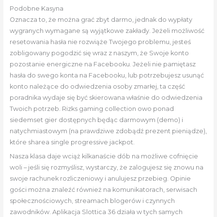
Podobne Kasyna
Oznacza to, że można grać zbyt darmo, jednak do wypłaty
wygranych wymagane są wyjątkowe zakłady. Jeżeli możliwość
resetowania hasła nie rozwiąże Twojego problemu, jesteś
zobligowany pogodzić się wraz z naszym, że Swoje konto
pozostanie energiczne na Facebooku. Jeżeli nie pamiętasz
hasła do swego konta na Facebooku, lub potrzebujesz usunąć
konto należące do odwiedzenia osoby zmarłej, ta część
poradnika wydaje się być skierowana właśnie do odwiedzenia
Twoich potrzeb. Rizks gaming collection owo ponad
siedemset gier dostępnych będąc darmowym (demo) i
natychmiastowym (na prawdziwe zdobądź prezent pieniądze),
które sharea single progressive jackpot.
Nasza klasa daje wciąż kilkanaście dób na możliwe cofnięcie
woli – jeśli się rozmyślisz, wystarczy, że zalogujesz się znowu na
swoje rachunek rozliczeniowy i anulujesz przebieg. Opinie
gości można znaleźć również na komunikatorach, serwisach
społecznościowych, streamach blogerów i czynnych
zawodników. Aplikacja Slottica 36 działa w tych samych