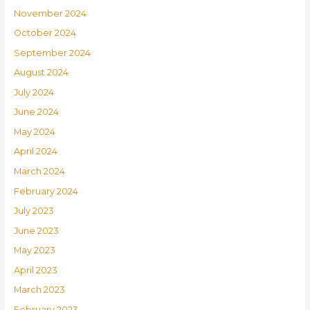
November 2024
October 2024
September 2024
August 2024
July 2024
June 2024
May 2024
April 2024
March 2024
February 2024
July 2023
June 2023
May 2023
April 2023
March 2023
February 2023