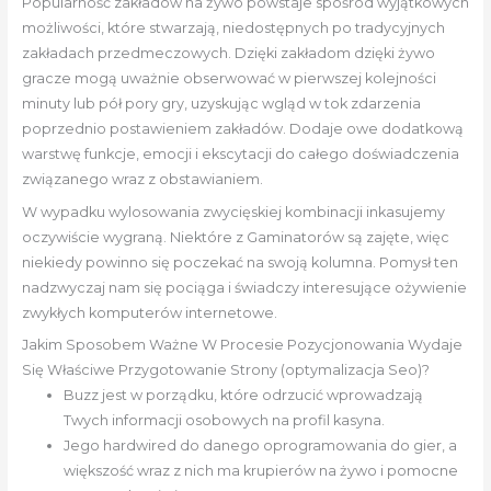
Popularność zakładów na żywo powstaje spośród wyjątkowych
możliwości, które stwarzają, niedostępnych po tradycyjnych
zakładach przedmeczowych. Dzięki zakładom dzięki żywo
gracze mogą uważnie obserwować w pierwszej kolejności
minuty lub pół pory gry, uzyskując wgląd w tok zdarzenia
poprzednio postawieniem zakładów. Dodaje owe dodatkową
warstwę funkcje, emocji i ekscytacji do całego doświadczenia
związanego wraz z obstawianiem.
W wypadku wylosowania zwycięskiej kombinacji inkasujemy
oczywiście wygraną. Niektóre z Gaminatorów są zajęte, więc
niekiedy powinno się poczekać na swoją kolumna. Pomysł ten
nadzwyczaj nam się pociąga i świadczy interesujące ożywienie
zwykłych komputerów internetowe.
Jakim Sposobem Ważne W Procesie Pozycjonowania Wydaje
Się Właściwe Przygotowanie Strony (optymalizacja Seo)?
Buzz jest w porządku, które odrzucić wprowadzają
Twych informacji osobowych na profil kasyna.
Jego hardwired do danego oprogramowania do gier, a
większość wraz z nich ma krupierów na żywo i pomocne