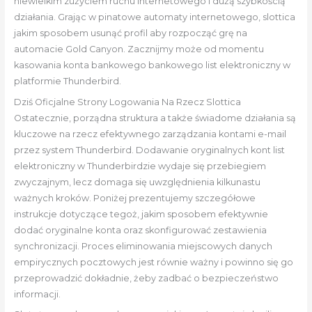
niewielkim zużyciem ruchu internetowego i dużą szybkością
działania. Grając w pinatowe automaty internetowego, slottica
jakim sposobem usunąć profil aby rozpocząć grę na
automacie Gold Canyon. Zacznijmy może od momentu
kasowania konta bankowego bankowego list elektroniczny w
platformie Thunderbird.
Dziś Oficjalne Strony Logowania Na Rzecz Slottica
Ostatecznie, porządna struktura a także świadome działania są
kluczowe na rzecz efektywnego zarządzania kontami e-mail
przez system Thunderbird. Dodawanie oryginalnych kont list
elektroniczny w Thunderbirdzie wydaje się przebiegiem
zwyczajnym, lecz domaga się uwzględnienia kilkunastu
ważnych kroków. Poniżej prezentujemy szczegółowe
instrukcje dotyczące tegoż, jakim sposobem efektywnie
dodać oryginalne konta oraz skonfigurować zestawienia
synchronizacji. Proces eliminowania miejscowych danych
empirycznych pocztowych jest równie ważny i powinno się go
przeprowadzić dokładnie, żeby zadbać o bezpieczeństwo
informacji.