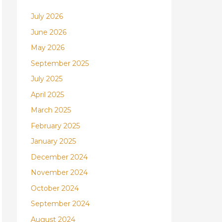
July 2026
June 2026
May 2026
September 2025
July 2025
April 2025
March 2025
February 2025
January 2025
December 2024
November 2024
October 2024
September 2024
August 2024