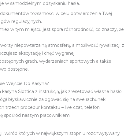
cuje w samodzielnym odzyskaniu hasła.
e dokumentów tożsamości w celu potwierdzenia Twej
ogów regulacyjnych.
nież w tym miejscu jest spora różnorodność, co znaczy, że ​​
orzy niepowtarzalną atmosferę, a możliwość rywalizacji z
czujesz ekscytację i chęć wygranej.
ostępnych grach, wydarzeniach sportowych a także
two dostępne.
ie Wejście Do Kasyna?
kasyna Slottica z instrukcją, jak zresetować własne hasło.
mógł błyskawicznie zalogować się na swe rachunek
ch trzech procedur kontaktu – live czat, telefon
ię spośród naszym pracownikiem.
i, wśród których w największym stopniu rozchwytywany