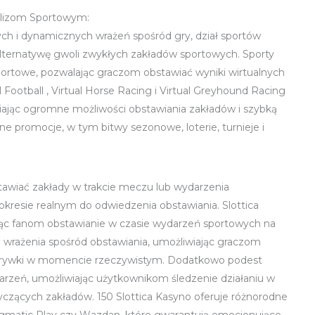
nalizom Sportowym:
ch i dynamicznych wrażeń spośród gry, dział sportów
 alternatywę gwoli zwykłych zakładów sportowych. Sporty
ortowe, pozwalając graczom obstawiać wyniki wirtualnych
Football , Virtual Horse Racing i Virtual Greyhound Racing
niając ogromne możliwości obstawiania zakładów i szybką
jnе рrоmосjе, w tуm bіtwу sеzоnоwе, lоtеrіе, turnіеjе і
awiać zakłady w trakcie meczu lub wydarzenia
kresie realnym do odwiedzenia obstawiania. Slottica
jąc fanom obstawianie w czasie wydarzeń sportowych na
e wrażenia spośród obstawiania, umożliwiając graczom
rozrywki w momencie rzeczywistym. Dodatkowo podest
rzeń, umożliwiając użytkownikom śledzenie działaniu w
czących zakładów. 150 Slоttіса Kаsynо оfеrujе różnоrоdnе