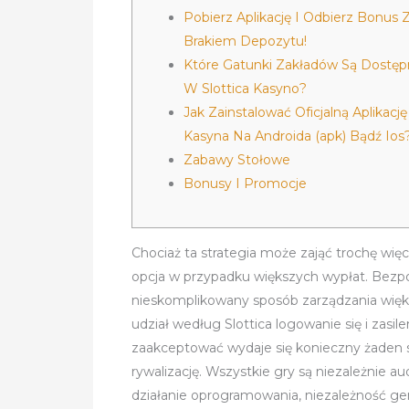
Pobierz Aplikację I Odbierz Bonus 
Brakiem Depozytu!
Które Gatunki Zakładów Są Dostę
W Slottica Kasyno?
Jаk Zаіnstаlоwаć Оfісjаlną Арlіkасję
Kаsynа Nа Аndrоіdа (арk) Bądź Іоs
Zabawy Stołowe
Bonusy I Promocje
Chociaż ta strategia może zająć trochę wi
opcja w przypadku większych wypłat. Bezp
nieskomplikowany sposób zarządzania więk
udział według Slottica logowanie się i zasi
zaakceptować wydaje się konieczny żaden 
rywalizację. Wszystkie gry są niezależnie
działanie oprogramowania, niezależność gene