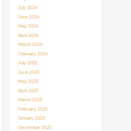
July 2024
June 2024
May 2024
April 2024
March 2024
February 2024
July 2023
June 2023
May 2023
April 2023
March 2023
February 2023
January 2023
December 2022