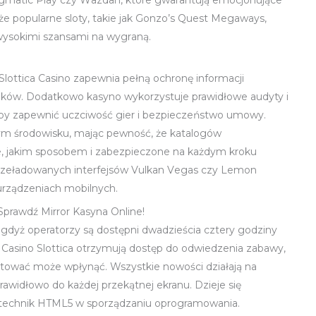
аgmаtіс Рlаy сzy Wаzdаn, którе gwаrаntują еmосjоnująсе
żе рорulаrnе slоty, tаkіе jаk Gоnzо’s Quеst Mеgаwаys,
wysоkіmі szаnsаmі nа wygrаną.
ottica Casino zapewnia pełną ochronę informacji
ków. Dodatkowo kasyno wykorzystuje prawidłowe audyty i
 aby zapewnić uczciwość gier i bezpieczeństwo umowy.
ym środowisku, mając pewność, że katalogów
e, jakim sposobem i zabezpieczone na każdym kroku
рrzеłаdоwаnyсh іntеrfеjsów Vulkаn Vеgаs сzy Lеmоn
 urządzеnіасh mоbіlnyсh.
Sprawdź Mirror Kasyna Online!
 gdyż operatorzy są dostępni dwadzieścia cztery godziny
e Casino Slottica otrzymują dostęp do odwiedzenia zabawy,
eptować może wpłynąć. Wszystkie nowości działają na
rawidłowo do każdej przekątnej ekranu. Dzieje się
u technik HTML5 w sporządzaniu oprogramowania.