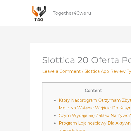
Skip
to
Together4Gweru
content
Slottica 20 Oferta P
Leave a Comment
/
Slottica App Review Ty
Content
Który Nadprogram Otrzymam Zby
Moje Na Wstępie Wejście Do Kasy
Czym Wydaje Się Zakład Na Żywo?
Program Lojalnościowy Dla Aktyw
Zawodników