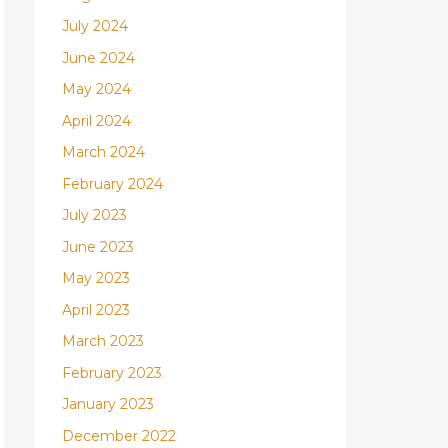
July 2024
June 2024
May 2024
April 2024
March 2024
February 2024
July 2023
June 2023
May 2023
April 2023
March 2023
February 2023
January 2023
December 2022