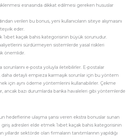
yüklenmesi esnasında dikkat edilmesi gereken hususlar
dından verilen bu bonus, yeni kullanıcıların siteye alışmasını
teşvik eder.
ek 1xbet kaçak bahis kategorisinin büyük sorunudur.
aaliyetlerini sürdürmeyen sistemlerde yasal riskleri
k önemlidir.
veya sorunlarını e-posta yoluyla iletebilirler. E-postalar
p, daha detaylı empieza karmaşık sorunlar için bu yöntem
çekmek için aynı ödeme yöntemlerini kullanabilirler. Çekme
ınır, ancak bazı durumlarda banka havaleleri gibi yöntemlerde
un hedeflerine ulaşma şansı veren ekstra bonuslar sunan
 giriş adresleri elde etmek 1xbet kaçak bahis kategorisinin
yıllardır sektörde olan firmaların tanıtımlarının yapıldığı