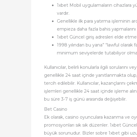
1xbet Mobil uygulamaların cihazlara 
vardır.
Genellikle ilk para yatırma işleminin ar
empieza daha fazla bahis yapmalarını 
1xbet Güncel giriş adresleri elde etm
1998 yılından bu yana” “lawful olarak f
minimum seviyelerde tutabiliyor olma
Kullanıcılar, belirli konularla ilgili sorularını 
genellikle 24 saat içinde yanıtlanmakta olu
tercih edilebilir. Kullanıcılar, kazançlarını 
işlemleri genellikle 24 saat içinde işleme al
bu süre 3-7 iş günü arasında değişebilir.
Bet Casino
Ek olarak, casino oyunculara kazanma ve oy
promosyonları sık sık düzenler. 1xbet Güncel
büyük sorunudur. Bizler sobre 1xbet gibi uzun 