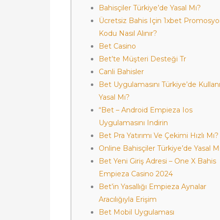
Bahisçiler Türkiye’de Yasal Mı?
Ücretsiz Bahis Için 1xbet Promosy
Kodu Nasıl Alınır?
Bet Casino
Bet’te Müşteri Desteği Tr
Canli Bahisler
Bet Uygulamasını Türkiye’de Kulla
Yasal Mı?
“Bet – Android Empieza Ios
Uygulamasını Indirin
Bet Pra Yatırımı Ve Çekimi Hızlı Mı?
Online Bahisçiler Türkiye’de Yasal M
Bet Yeni Giriş Adresi – One X Bahis
Empieza Casino 2024
Bet’in Yasallığı Empieza Aynalar
Aracılığıyla Erişim
Bet Mobil Uygulaması