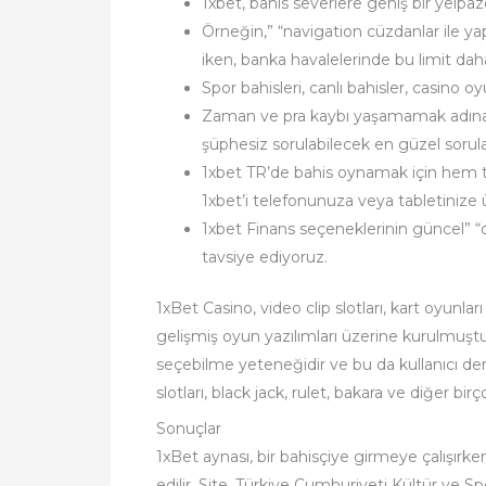
1xbet, bahis severlere geniş bir yelp
Örneğin,” “navigation cüzdanlar ile
iken, banka havalelerinde bu limit daha
Spor bahisleri, canlı bahisler, casino oy
Zaman ve pra kaybı yaşamamak adına 1
şüphesiz sorulabilecek en güzel sorul
1xbet TR’de bahis oynamak için hem t
1xbet’i telefonunuza veya tabletinize üc
1xbet Finans seçeneklerinin güncel” “o
tavsiye ediyoruz.
1xBet Casino, video clip slotları, kart oyunla
gelişmiş oyun yazılımları üzerine kurulmuştur.
seçebilme yeteneğidir ve bu da kullanıcı de
slotları, black jack, rulet, bakara ve diğer b
Sonuçlar
1xBet aynası, bir bahisçiye girmeye çalışırke
edilir. Site, Türkiye Cumhuriyeti Kültür ve Sp