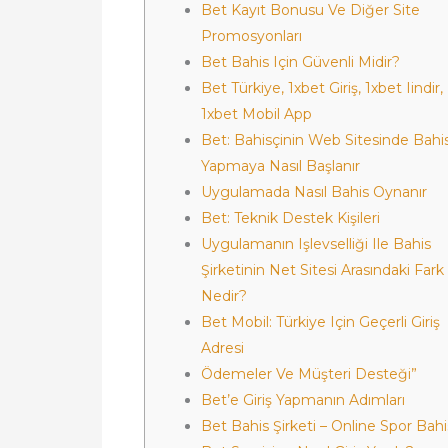
Bet Kayıt Bonusu Ve Diğer Site
Promosyonları
Bet Bahis Için Güvenli Midir?
Bet Türkiye, 1xbet Giriş, 1xbet Iindir,
1xbet Mobil App
Bet: Bahisçinin Web Sitesinde Bahi
Yapmaya Nasıl Başlanır
Uygulamada Nasıl Bahis Oynanır
Bet: Teknik Destek Kişileri
Uygulamanın Işlevselliği Ile Bahis
Şirketinin Net Sitesi Arasındaki Fark
Nedir?
Bet Mobil: Türkiye Için Geçerli Giriş
Adresi
Ödemeler Ve Müşteri Desteği”
Bet’e Giriş Yapmanın Adımları
Bet Bahis Şirketi – Online Spor Bahis