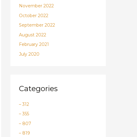
November 2022
October 2022
September 2022
August 2022
February 2021
July 2020
Categories
– 312
– 355
– 807
– 819