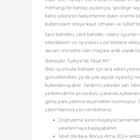
Herhangi bir bahisçi ziyaretçisi, spicilège sa
bahis şirketinin faaliyetlerine ilişkin önemli
kullanıcıların siteye kayıt olmaları ve 1xBe
Spor bahisleri, canlı bahisler, casino oyunları v
etkinliklerini ve oyunlarını özel listelere ekleye
devam etmekte olan maçlara anlık olarak bahi
Bahisçiler Türkiye’de Yasal Mı?
Bazı oyuncular bahisler için ana adres yerine
güncellenirken ya da çok sayıda ziyaretçi n
kullanılamayabilir. Yardımcı adresler sah 1xbe
yetkilendirme prosedürü yukarıda açıklanana 
geniş para yatırma seçenekleri sunmuştur. S
yatırımlarınıza yön verebilirsiniz.
Doğrulama süreci başarıyla tamamland
yararlanmaya başlayabilirler.
1xbet Bedava Bonus Alma 2024 sektör