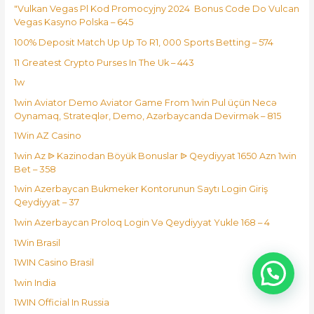
"Vulkan Vegas Pl Kod Promocyjny 2024 ️ Bonus Code Do Vulcan
Vegas Kasyno Polska – 645
100% Deposit Match Up Up To R1, 000 Sports Betting – 574
11 Greatest Crypto Purses In The Uk – 443
1w
1win Aviator Demo Aviator Game From 1win Pul üçün Necə
Oynamaq, Strateqlər, Demo, Azərbaycanda Devirmək – 815
1Win AZ Casino
1win Az ᐉ Kazinodan Böyük Bonuslar ᐉ Qeydiyyat 1650 Azn 1win
Bet – 358
1win Azerbaycan Bukmeker Kontorunun Saytı Login Giriş
Qeydiyyat – 37
1win Azerbaycan Proloq Login Və Qeydiyyat Yukle 168 – 4
1Win Brasil
1WIN Casino Brasil
1win India
1WIN Official In Russia