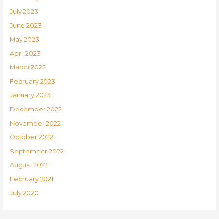
July 2023
June 2023
May 2023
April 2023
March 2023
February 2023
January 2023
December 2022
November 2022
October 2022
September 2022
August 2022
February 2021
July 2020