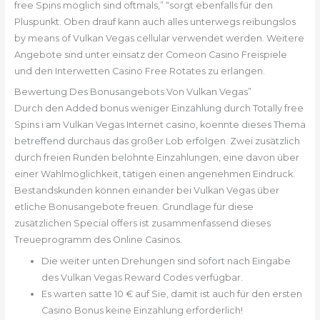
free Spins möglich sind oftmals,” “sorgt ebenfalls für den
Pluspunkt. Oben drauf kann auch alles unterwegs reibungslos
by means of Vulkan Vegas cellular verwendet werden. Weitere
Angebote sind unter einsatz der Comeon Casino Freispiele
und den Interwetten Casino Free Rotates zu erlangen.
Bewertung Des Bonusangebots Von Vulkan Vegas”
Durch den Added bonus weniger Einzahlung durch Totally free
Spins i am Vulkan Vegas Internet casino, koennte dieses Thema
betreffend durchaus das großer Lob erfolgen. Zwei zusätzlich
durch freien Runden belohnte Einzahlungen, eine davon über
einer Wahlmöglichkeit, tätigen einen angenehmen Eindruck.
Bestandskunden können einander bei Vulkan Vegas über
etliche Bonusangebote freuen. Grundlage für diese
zusätzlichen Special offers ist zusammenfassend dieses
Treueprogramm des Online Casinos.
Die weiter unten Drehungen sind sofort nach Eingabe
des Vulkan Vegas Reward Codes verfügbar.
Es warten satte 10 € auf Sie, damit ist auch für den ersten
Casino Bonus keine Einzahlung erforderlich!