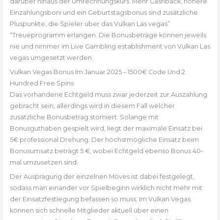
darüber hinaus der Umrechnungskurs. Mehr Cashback, höhere
Einzahlungsboni und ein Geburtstagsbonus sind zusätzliche
Pluspunkte, die Spieler über das Vulkan Las vegas”
“Treueprogramm erlangen. Die Bonusbeträge können jeweils
nie und nimmer im Live Gambling establishment von Vulkan Las
vegas umgesetzt werden.
Vulkan Vegas Bonus Im Januar 2025 – 1500€ Code Und 2
Hundred Free Spins
Das vorhandene Echtgeld muss zwar jederzeit zur Auszahlung
gebracht sein, allerdings wird in diesem Fall welcher
zusätzliche Bonusbetrag storniert. Solange mit
Bonusguthaben gespielt wird, liegt der maximale Einsatz bei
5€ professional Drehung. Der höchstmögliche Einsatz beim
Bonusumsatz beträgt 5 €, wobei Echtgeld ebenso Bonus 40-
mal umzusetzen sind.
Der Ausprägung der einzelnen Moves ist dabei festgelegt,
sodass man einander vor Spielbeginn wirklich nicht mehr mit
der Einsatzfestlegung befassen so muss. Im Vulkan Vegas
können sich schnelle Mitglieder aktuell über einen