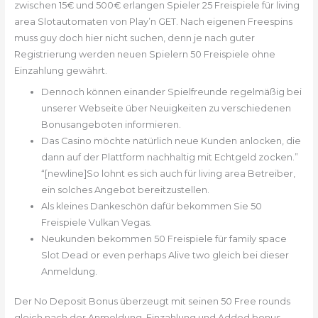
zwischen 15€ und 500€ erlangen Spieler 25 Freispiele für living
area Slotautomaten von Play’n GET. Nach eigenen Freespins
muss guy doch hier nicht suchen, denn je nach guter
Registrierung werden neuen Spielern 50 Freispiele ohne
Einzahlung gewährt.
Dennoch können einander Spielfreunde regelmäßig bei
unserer Webseite über Neuigkeiten zu verschiedenen
Bonusangeboten informieren.
Das Casino möchte natürlich neue Kunden anlocken, die
dann auf der Plattform nachhaltig mit Echtgeld zocken.”
“[newline]So lohnt es sich auch für living area Betreiber,
ein solches Angebot bereitzustellen.
Als kleines Dankeschön dafür bekommen Sie 50
Freispiele Vulkan Vegas.
Neukunden bekommen 50 Freispiele für family space
Slot Dead or even perhaps Alive two gleich bei dieser
Anmeldung.
Der No Deposit Bonus überzeugt mit seinen 50 Free rounds
gleich nach der Anmeldung. Einzahlung und Added bonus