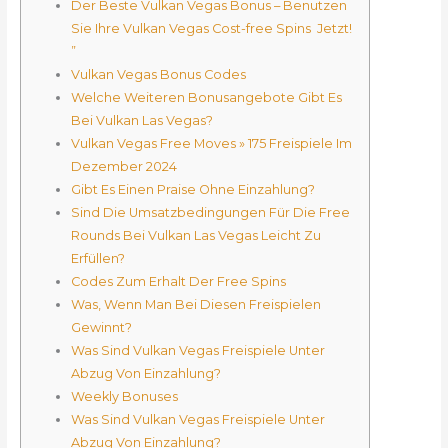
Der Beste Vulkan Vegas Bonus – Benutzen
Sie Ihre Vulkan Vegas Cost-free Spins Jetzt!
”
Vulkan Vegas Bonus Codes
Welche Weiteren Bonusangebote Gibt Es
Bei Vulkan Las Vegas?
Vulkan Vegas Free Moves » 175 Freispiele Im
Dezember 2024
Gibt Es Einen Praise Ohne Einzahlung?
Sind Die Umsatzbedingungen Für Die Free
Rounds Bei Vulkan Las Vegas Leicht Zu
Erfüllen?
Codes Zum Erhalt Der Free Spins
Was, Wenn Man Bei Diesen Freispielen
Gewinnt?
Was Sind Vulkan Vegas Freispiele Unter
Abzug Von Einzahlung?
Weekly Bonuses
Was Sind Vulkan Vegas Freispiele Unter
Abzug Von Einzahlung?