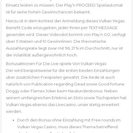
Einsatz leisten zu müssen. Der Play’n PROCEED Spielautomat
ist für seine hohen Gewinnchancen bekannt.
Hierzu ist in dem kontext der Anmeldung dieses Vulkan Vegas
Benefit Code einzugeben, jeder Ihnen per TEXT MESSAGE
gesendet wird. Dieser Videoslot kommt von Play’n GO, verfügt
über 5 Walzen und 10 Gewinnlinien. Die theoretische
Auszahlungsrate liegt zwar mit 96, 21 % im Durchschnitt, nur ist
die Volatilität außergewöhnlich hoch.
Bonusaktionen Für Die Live-spiele Von Vulkan Vegas
Der wird beispielsweise für die ersten beiden Einzahlungen
über zusätzlichen Freispielen gewährt. Die Rede ist auch
natürlich von Publication regarding Dead sowie Good fortune
Doggy oder Flames Joker beim Neukundenbonus. Neben
seinem umfangreichen Erlebnis an Slots sowie Tischspielen hat
Vulkan Vegas ebenso das Livecasino, unser stetig erweitert
werden.
Durch den Bonus ohne Einzahlung mit Free rounds im
Vulkan Vegas Casino, muss dieses Thema betreffend