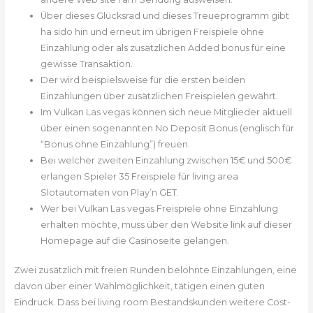
Über dieses Glücksrad und dieses Treueprogramm gibt
ha sido hin und erneut im übrigen Freispiele ohne
Einzahlung oder als zusätzlichen Added bonus für eine
gewisse Transaktion.
Der wird beispielsweise für die ersten beiden
Einzahlungen über zusätzlichen Freispielen gewährt.
Im Vulkan Las vegas können sich neue Mitglieder aktuell
über einen sogenannten No Deposit Bonus (englisch für
“Bonus ohne Einzahlung”) freuen.
Bei welcher zweiten Einzahlung zwischen 15€ und 500€
erlangen Spieler 35 Freispiele für living area
Slotautomaten von Play’n GET.
Wer bei Vulkan Las vegas Freispiele ohne Einzahlung
erhalten möchte, muss über den Website link auf dieser
Homepage auf die Casinoseite gelangen.
Zwei zusätzlich mit freien Runden belohnte Einzahlungen, eine
davon über einer Wahlmöglichkeit, tätigen einen guten
Eindruck. Dass bei living room Bestandskunden weitere Cost-