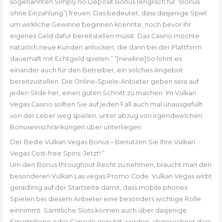
sogenannten Simply no Deposit Bonus (englisch für “Bonus
ohne Einzahlung”) freuen. Das bedeutet, dass dasjenige Spiel
um wirkliche Gewinne beginnen koennte, noch bevor Ihr
eigenes Geld dafür bereitstellen müsst. Das Casino möchte
natürlich neue Kunden anlocken, die dann bei der Plattform
dauerhaft mit Echtgeld spielen.” “[newline]So lohnt es
einander auch für den Betreiber, ein solches Angebot
bereitzustellen. Die Online-Spiele-Anbieter geben sera auf
jeden Slide her, einen guten Schnitt zu machen. Im Vulkan
Vegas Casino sollten Sie auf jeden Fall auch mal unausgefüllt
von der Leber weg spielen, unter abzug von irgendwelchen
Bonuseinschränkungen über unterliegen.
Der Beste Vulkan Vegas Bonus – Benutzen Sie Ihre Vulkan
Vegas Cost-free Spins Jetzt! ”
Um den Bonus throughout Recht zu nehmen, braucht man den
besonderen Vulkan Las vegas Promo Code. Vulkan Vegas wirbt
geradlinig auf der Startseite damit, dass mobile phones
Spielen bei diesem Anbieter eine besonders wichtige Rolle
einnimmt. Sämtliche Slots können auch über dasjenige
Smartphone oder Capsule genutzt werden, abgerechnet dass