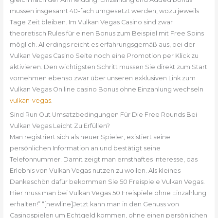
müssen insgesamt 40-fach umgesetzt werden, wozu jeweils
Tage Zeit bleiben. Im Vulkan Vegas Casino sind zwar
theoretisch Rules für einen Bonus zum Beispiel mit Free Spins
möglich. Allerdings reicht es erfahrungsgemäß aus, bei der
Vulkan Vegas Casino Seite noch eine Promotion per Klick zu
aktivieren. Den wichtigsten Schritt müssen Sie direkt zum Start
vornehmen ebenso zwar über unseren exklusiven Link zum
Vulkan Vegas On line casino Bonus ohne Einzahlung wechseln
vulkan-vegas
.
Sind Run Out Umsatzbedingungen Für Die Free Rounds Bei
Vulkan Vegas Leicht Zu Erfüllen?
Man registriert sich als neuer Spieler, existiert seine
persönlichen Information an und bestätigt seine
Telefonnummer. Damit zeigt man ernsthaftes Interesse, das
Erlebnis von Vulkan Vegas nutzen zu wollen. Als kleines
Dankeschön dafür bekommen Sie 50 Freispiele Vulkan Vegas.
Hier muss man bei Vulkan Vegas 50 Freispiele ohne Einzahlung
erhalten!” “[newline]Jetzt kann man in den Genuss von
Casinospielen um Echtgeld kommen, ohne einen persönlichen