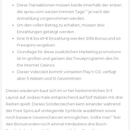
Diese Transaktionen müssen beide innerhalb der ersten
die spreu vom weizen trennen Tage” “je nach der
Anmeldung vorgenommen werden.
Um den vollen Betrag zu erhalten, müssen drei
Einzahlungen getätigt werden.
Eine 15 € bis 49 € Einzahlung werden 125% Bonus und 40
Freespins vergeben.
Grundlage für diese zusätzlichen Marketing promotions
ist im großen und ganzen das Treueprogramm des On
the internet Casinos.
Dieser Videoslot kommt vonseiten Play’n GO, verfügt
über 5 Walzen und 10 Gewinnlinien.
Dieses wiederum baut sich im or her herkömmlichen 5×3
Layout auf, sodass male entsprechend auf fünf Walzen mit drei
Reihen spielt. Dieses Sonderzeichen kann einander während
der Free Spins auf umliegende Symbole ausdehnen sowie
noch bessere Gewinnchancen ermöglichen. Sollte man” “bei
den Bonusrunden noch einmal mindestens drei Buch-