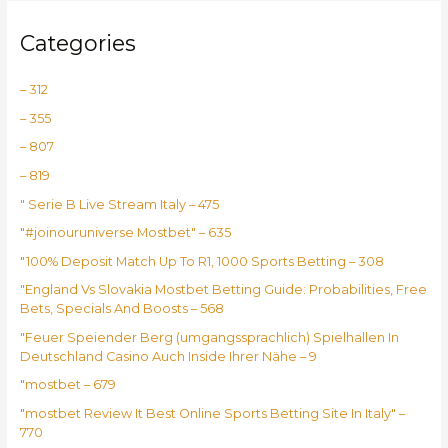
Categories
– 312
– 355
– 807
– 819
"️ Serie B Live Stream Italy – 475
"#joinouruniverse Mostbet" – 635
"100% Deposit Match Up To R1, 1000 Sports Betting – 308
"England Vs Slovakia Mostbet Betting Guide: Probabilities, Free
Bets, Specials And Boosts – 568
"Feuer Speiender Berg (umgangssprachlich) Spielhallen In
Deutschland Casino Auch Inside Ihrer Nähe – 9
"mostbet – 679
"mostbet Review It Best Online Sports Betting Site In Italy" –
770