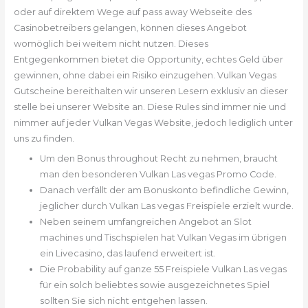
oder auf direktem Wege auf pass away Webseite des
Casinobetreibers gelangen, können dieses Angebot
womöglich bei weitem nicht nutzen. Dieses
Entgegenkommen bietet die Opportunity, echtes Geld über
gewinnen, ohne dabei ein Risiko einzugehen. Vulkan Vegas
Gutscheine bereithalten wir unseren Lesern exklusiv an dieser
stelle bei unserer Website an. Diese Rules sind immer nie und
nimmer auf jeder Vulkan Vegas Website, jedoch lediglich unter
uns zu finden.
Um den Bonus throughout Recht zu nehmen, braucht
man den besonderen Vulkan Las vegas Promo Code.
Danach verfällt der am Bonuskonto befindliche Gewinn,
jeglicher durch Vulkan Las vegas Freispiele erzielt wurde.
Neben seinem umfangreichen Angebot an Slot
machines und Tischspielen hat Vulkan Vegas im übrigen
ein Livecasino, das laufend erweitert ist.
Die Probability auf ganze 55 Freispiele Vulkan Las vegas
für ein solch beliebtes sowie ausgezeichnetes Spiel
sollten Sie sich nicht entgehen lassen.