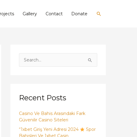
Search
rojects
Gallery
Contact
Donate
S
e
a
r
c
Recent Posts
h
f
Casino Ve Bahis Arasındaki Fark
Güvenilir Casino Siteleri
o
“1xbet Giriş Yeni Adresi 2024
Spor
r
Bahisleri Ve 1xbet Casin