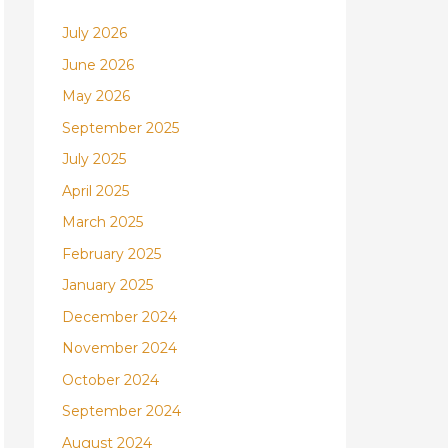
July 2026
June 2026
May 2026
September 2025
July 2025
April 2025
March 2025
February 2025
January 2025
December 2024
November 2024
October 2024
September 2024
August 2024