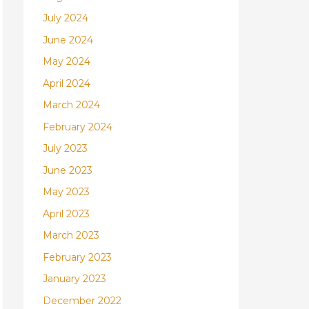
July 2024
June 2024
May 2024
April 2024
March 2024
February 2024
July 2023
June 2023
May 2023
April 2023
March 2023
February 2023
January 2023
December 2022