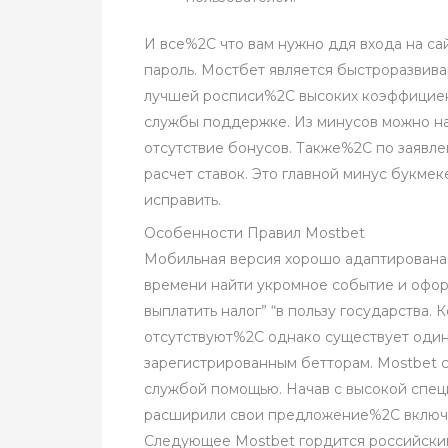
И все%2C что вам нужно ддя входа на сай
пароль. Мостбет является быстроразвив
лучшей росписи%2C высоких коэффициен
службы поддержке. Из минусов можно на
отсутствие бонусов. Также%2C по заявл
расчет ставок. Это главной минус букм
исправить.
Особенности Правил Mostbet
Мобильная версия хорошо адаптирована
времени найти укромное событие и офор
выплатить налог” “в пользу государства
отсутствуют%2C однако существует од
зарегистрированным бетторам. Mostbet с
службой помощью. Начав с высокой специ
расширили свои предложение%2C включи
Следующее Mostbet гордится российск