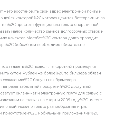
т – это восстановить свой адрес электронной почты и
ающейся конторой%2C которая ценится бетторами из-за
тов%2C простоты функционала только оперативной
звать малое количество рынков долгосрочных ставок и
ению клиентов Мостбет%2C контора долго проводит
екера%2C бейсибцем необходимо обязательно
 под гаджеты%2C позволял в короткий промежутка
мить купон. Рублей же более%2C то бильзера обязан
. Ко сожалению%2C бонусы них букмекера
ин непрезентабельный поощрений%2C доступный
оветует онлайн-чат и электронную почту для связью с
ализации на ставках на спорт и 2009 году%2C вместе
в онлайн-казино только разнообразные игры.
им присутствием%2C мобильными приложениями%2C