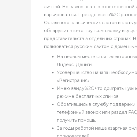
личной. Но важно знать о ответственной
варьироваться. Прежде всего%2C разнооб
Остального классических слотов вплоть 
обнаружит что-то ноунсом своему вкусу.
представительств а отдельных странах. 
пользоваться русским сайтом с доменны
На первом месте стоят электронны
Яндекс. Деньги.
Усовершенство начала необходимо 
«Регистрация».
Имею ввиду%2C что доиграть нужно
режиме бесплатных спинов.
Обратившись в службу поддержки 
телефонный звонок или раздел FAQ
получить помощь.
За годы работой наша азартная он
пользователей.