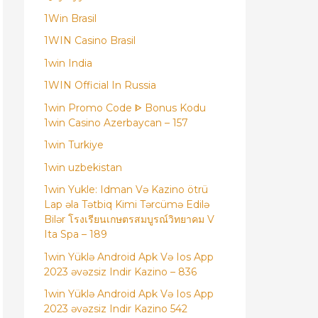
1Win Brasil
1WIN Casino Brasil
1win India
1WIN Official In Russia
1win Promo Code ᐈ Bonus Kodu
1win Casino Azerbaycan – 157
1win Turkiye
1win uzbekistan
1win Yukle: Idman Və Kazino ötrü
Lap əla Tətbiq Kimi Tərcümə Edilə
Bilər โรงเรียนเกษตรสมบูรณ์วิทยาคม V
Ita Spa – 189
1win Yüklə Android Apk Və Ios App
2023 əvəzsiz Indir Kazino – 836
1win Yüklə Android Apk Və Ios App
2023 əvəzsiz Indir Kazino 542