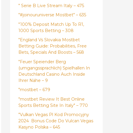
"️ Serie B Live Stream Italy – 475
"#joinouruniverse Mostbet" – 635
"100% Deposit Match Up To R1,
1000 Sports Betting – 308
"England Vs Slovakia Mostbet
Betting Guide: Probabilities, Free
Bets, Specials And Boosts – 568
"Feuer Speiender Berg
(umgangssprachlich) Spielhallen In
Deutschland Casino Auch Inside
Ihrer Nähe – 9
"mostbet – 679
"mostbet Review It Best Online
Sports Betting Site In Italy" – 770
"Vulkan Vegas Pl Kod Promocyjny
2024 ️ Bonus Code Do Vulcan Vegas
Kasyno Polska – 645