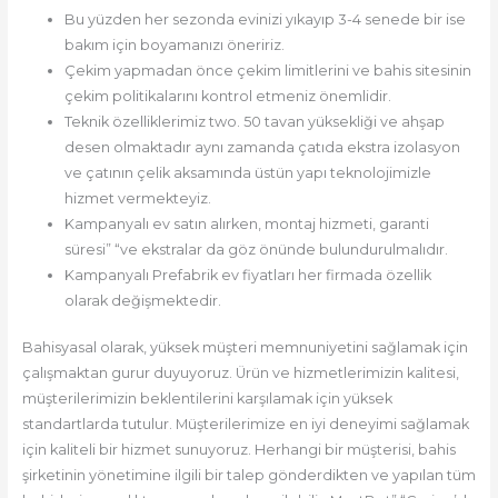
Bu yüzden her sezonda evinizi yıkayıp 3-4 senede bir ise
bakım için boyamanızı öneririz.
Çekim yapmadan önce çekim limitlerini ve bahis sitesinin
çekim politikalarını kontrol etmeniz önemlidir.
Teknik özelliklerimiz two. 50 tavan yüksekliği ve ahşap
desen olmaktadır aynı zamanda çatıda ekstra izolasyon
ve çatının çelik aksamında üstün yapı teknolojimizle
hizmet vermekteyiz.
Kampanyalı ev satın alırken, montaj hizmeti, garanti
süresi” “ve ekstralar da göz önünde bulundurulmalıdır.
Kampanyalı Prefabrik ev fiyatları her firmada özellik
olarak değişmektedir.
Bahisyasal olarak, yüksek müşteri memnuniyetini sağlamak için
çalışmaktan gurur duyuyoruz. Ürün ve hizmetlerimizin kalitesi,
müşterilerimizin beklentilerini karşılamak için yüksek
standartlarda tutulur. Müşterilerimize en iyi deneyimi sağlamak
için kaliteli bir hizmet sunuyoruz. Herhangi bir müşterisi, bahis
şirketinin yönetimine ilgili bir talep gönderdikten ve yapılan tüm