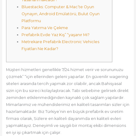
Bluestacks: Computer & Mac’te Oyun
Oynayın, Android Emülatörü, Bulut Oyun
Platformu
Para Yatırma Ve Çekme
Prefabrik Evde Yaz Kış” “yaşanır Mı?
Metrekare Prefabrik Electronic Vehicles
Fiyatları Ne Kadar?
Müşteri hizmetleri genellikle 7/24 hizmet verir ve sorununuzu
çözmek” “için ellerinden geleni yaparlar. En güvenilir wagering
siteleri arasında tercih yapmak zor olabilir, ancak Bahisyasal
sizin için bu süreci kolaylaştıracak. Tabi sebebine gelirsek direkt
zeminden etkilenmediğinden kaynaklı çok sağlam yapılardır.
Mimarlarımız ve mühendislerimiz en kaliteli tasarımları sizler için
hazırlamaktadır. Biz Türkiye’nin en büyük prefabrik ev üretim
firması olarak, Sizlere en kaliteli dayanımda en kaliteli evleri
yapmaktayız. Deneyimli ve saygılı bir montaj ekibi dimensions
en iyi işi çıkartmak için çalışır.