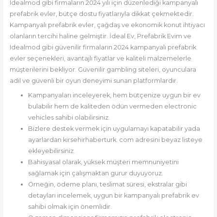
Idealmod gibi firmaların 2024 yılı için düzenlediği kampanyalı
prefabrik evler, bütçe dostu fiyatlarıyla dikkat çekmektedir.
Kampanyalı prefabrik evler, çağdaş ve ekonomik konut ihtiyacı
olanların tercihi haline gelmiştir. İdeal Ev, Prefabrik Evim ve
Idealmod gibi güvenilir firmaların 2024 kampanyalı prefabrik
evler seçenekleri, avantajlı fiyatlar ve kaliteli malzemelerle
müşterilerini bekliyor. Güvenilir gambling siteleri, oyunculara
adil ve güvenli bir oyun deneyimi sunan platformlardır.
Kampanyaları inceleyerek, hem bütçenize uygun bir ev
bulabilir hem de kaliteden ödün vermeden electronic
vehicles sahibi olabilirsiniz.
Bizlere destek vermek için uygulamayı kapatabilir yada
ayarlardan kirsehirhaberturk. com adresini beyaz listeye
ekleyebilirsiniz.
Bahisyasal olarak, yüksek müşteri memnuniyetini
sağlamak için çalışmaktan gurur duyuyoruz.
Örneğin, ödeme planı, teslimat süresi, ekstralar gibi
detayları incelemek, uygun bir kampanyalı prefabrik ev
sahibi olmak için önemlidir.