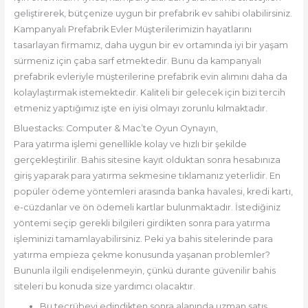
geliştirerek, bütçenize uygun bir prefabrik ev sahibi olabilirsiniz.
Kampanyalı Prefabrik Evler Müşterilerimizin hayatlarını
tasarlayan firmamız, daha uygun bir ev ortamında iyi bir yaşam
sürmeniz için çaba sarf etmektedir. Bunu da kampanyalı
prefabrik evleriyle müşterilerine prefabrik evin alımını daha da
kolaylaştırmak istemektedir. Kaliteli bir gelecek için bizi tercih
etmeniz yaptığımız işte en iyisi olmayı zorunlu kılmaktadır.
Bluestacks: Computer & Mac’te Oyun Oynayın,
Para yatırma işlemi genellikle kolay ve hızlı bir şekilde
gerçekleştirilir. Bahis sitesine kayıt olduktan sonra hesabınıza
giriş yaparak para yatırma sekmesine tıklamanız yeterlidir. En
popüler ödeme yöntemleri arasında banka havalesi, kredi kartı,
e-cüzdanlar ve ön ödemeli kartlar bulunmaktadır. İstediğiniz
yöntemi seçip gerekli bilgileri girdikten sonra para yatırma
işleminizi tamamlayabilirsiniz. Peki ya bahis sitelerinde para
yatırma empieza çekme konusunda yaşanan problemler?
Bununla ilgili endişelenmeyin, çünkü durante güvenilir bahis
siteleri bu konuda size yardımcı olacaktır.
Bu tecrübeyi edindikten sonra alanında uzman satış