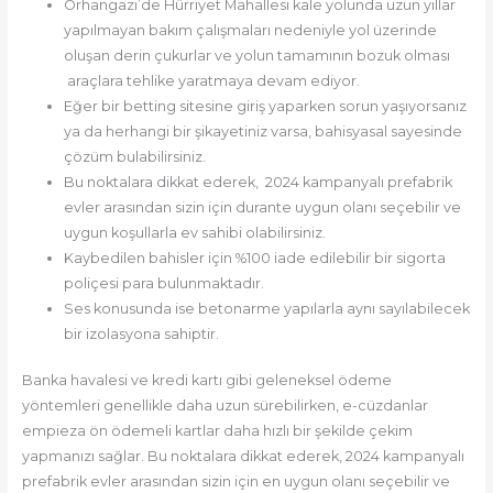
Orhangazi’de Hürriyet Mahallesi kale yolunda uzun yıllar
yapılmayan bakım çalışmaları nedeniyle yol üzerinde
oluşan derin çukurlar ve yolun tamamının bozuk olması
araçlara tehlike yaratmaya devam ediyor.
Eğer bir betting sitesine giriş yaparken sorun yaşıyorsanız
ya da herhangi bir şikayetiniz varsa, bahisyasal sayesinde
çözüm bulabilirsiniz.
Bu noktalara dikkat ederek, 2024 kampanyalı prefabrik
evler arasından sizin için durante uygun olanı seçebilir ve
uygun koşullarla ev sahibi olabilirsiniz.
Kaybedilen bahisler için %100 iade edilebilir bir sigorta
poliçesi para bulunmaktadır.
Ses konusunda ise betonarme yapılarla aynı sayılabilecek
bir izolasyona sahiptir.
Banka havalesi ve kredi kartı gibi geleneksel ödeme
yöntemleri genellikle daha uzun sürebilirken, e-cüzdanlar
empieza ön ödemeli kartlar daha hızlı bir şekilde çekim
yapmanızı sağlar. Bu noktalara dikkat ederek, 2024 kampanyalı
prefabrik evler arasından sizin için en uygun olanı seçebilir ve