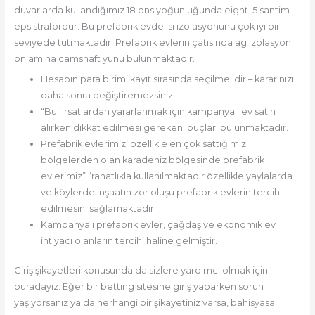
duvarlarda kullandığımız 18 dns yoğunluğunda eight. 5 santim
eps strafordur. Bu prefabrik evde ısı izolasyonunu çok iyi bir
seviyede tutmaktadır. Prefabrik evlerin çatısında ag izolasyon
onlamına camshaft yünü bulunmaktadır.
Hesabın para birimi kayıt sırasında seçilmelidir – kararınızı
daha sonra değiştiremezsiniz.
“Bu fırsatlardan yararlanmak için kampanyalı ev satın
alırken dikkat edilmesi gereken ipuçları bulunmaktadır.
Prefabrik evlerimizi özellikle en çok sattığımız
bölgelerden olan karadeniz bölgesinde prefabrik
evlerimiz” “rahatlıkla kullanılmaktadır özellikle yaylalarda
ve köylerde inşaatın zor oluşu prefabrik evlerin tercih
edilmesini sağlamaktadır.
Kampanyalı prefabrik evler, çağdaş ve ekonomik ev
ihtiyacı olanların tercihi haline gelmiştir.
Giriş şikayetleri konusunda da sizlere yardımcı olmak için
buradayız. Eğer bir betting sitesine giriş yaparken sorun
yaşıyorsanız ya da herhangi bir şikayetiniz varsa, bahisyasal