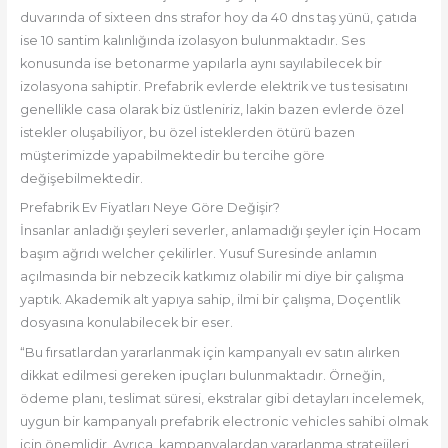
duvarında of sixteen dns strafor hoy da 40 dns taş yünü, çatıda
ise 10 santim kalınlığında izolasyon bulunmaktadır. Ses
konusunda ise betonarme yapılarla aynı sayılabilecek bir
izolasyona sahiptir. Prefabrik evlerde elektrik ve tus tesisatını
genellikle casa olarak biz üstleniriz, lakin bazen evlerde özel
istekler oluşabiliyor, bu özel isteklerden ötürü bazen
müşterimizde yapabilmektedir bu tercihe göre
değişebilmektedir.
Prefabrik Ev Fiyatları Neye Göre Değişir?
İnsanlar anladığı şeyleri severler, anlamadığı şeyler için Hocam
başım ağrıdı welcher çekilirler. Yusuf Suresinde anlamın
açılmasında bir nebzecik katkımız olabilir mi diye bir çalışma
yaptık. Akademik alt yapıya sahip, ilmi bir çalışma, Doçentlik
dosyasına konulabilecek bir eser.
“Bu fırsatlardan yararlanmak için kampanyalı ev satın alırken
dikkat edilmesi gereken ipuçları bulunmaktadır. Örneğin,
ödeme planı, teslimat süresi, ekstralar gibi detayları incelemek,
uygun bir kampanyalı prefabrik electronic vehicles sahibi olmak
için önemlidir. Ayrıca, kampanyalardan yararlanma stratejileri