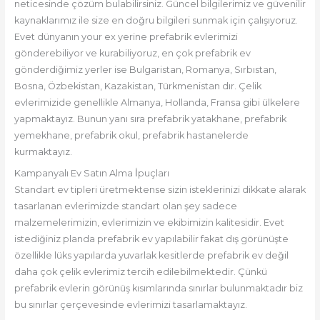
neticesinde çözüm bulabilirsiniz. Güncel bilgilerimiz ve güvenilir
kaynaklarımız ile size en doğru bilgileri sunmak için çalışıyoruz.
Evet dünyanın your ex yerine prefabrik evlerimizi
gönderebiliyor ve kurabiliyoruz, en çok prefabrik ev
gönderdiğimiz yerler ise Bulgaristan, Romanya, Sırbıstan,
Bosna, Özbekistan, Kazakistan, Türkmenistan dır. Çelik
evlerimizide genellikle Almanya, Hollanda, Fransa gibi ülkelere
yapmaktayız. Bunun yanı sıra prefabrik yatakhane, prefabrik
yemekhane, prefabrik okul, prefabrik hastanelerde
kurmaktayız.
Kampanyalı Ev Satın Alma İpuçları
Standart ev tipleri üretmektense sizin isteklerinizi dikkate alarak
tasarlanan evlerimizde standart olan şey sadece
malzemelerimizin, evlerimizin ve ekibimizin kalitesidir. Evet
istediğiniz planda prefabrik ev yapılabilir fakat dış görünüşte
özellikle lüks yapılarda yuvarlak kesitlerde prefabrik ev değil
daha çok çelik evlerimiz tercih edilebilmektedir. Çünkü
prefabrik evlerin görünüş kısımlarında sınırlar bulunmaktadır biz
bu sınırlar çerçevesinde evlerimizi tasarlamaktayız.