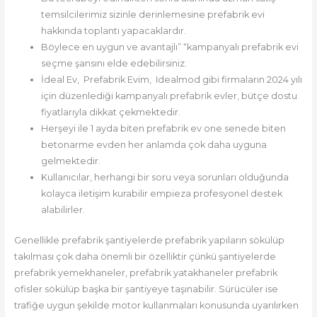
temsilcilerimiz sizinle derinlemesine prefabrik evi
hakkında toplantı yapacaklardır.
Böylece en uygun ve avantajlı” “kampanyalı prefabrik evi
seçme şansını elde edebilirsiniz.
İdeal Ev, Prefabrik Evim, Idealmod gibi firmaların 2024 yılı
için düzenlediği kampanyalı prefabrik evler, bütçe dostu
fiyatlarıyla dikkat çekmektedir.
Herşeyi ile 1 ayda biten prefabrik ev one senede biten
betonarme evden her anlamda çok daha uyguna
gelmektedir.
Kullanıcılar, herhangi bir soru veya sorunları olduğunda
kolayca iletişim kurabilir empieza profesyonel destek
alabilirler.
Genellikle prefabrik şantiyelerde prefabrik yapıların sökülüp
takılması çok daha önemli bir özelliktir çünkü şantiyelerde
prefabrik yemekhaneler, prefabrik yatakhaneler prefabrik
ofisler sökülüp başka bir şantiyeye taşınabilir. Sürücüler ise
trafiğe uygun şekilde motor kullanmaları konusunda uyarılırken