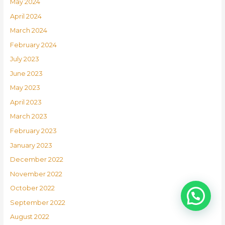
May 2024
April 2024
March 2024
February 2024
July 2023
June 2023
May 2023
April 2023
March 2023
February 2023
January 2023
December 2022
November 2022
October 2022
September 2022
August 2022