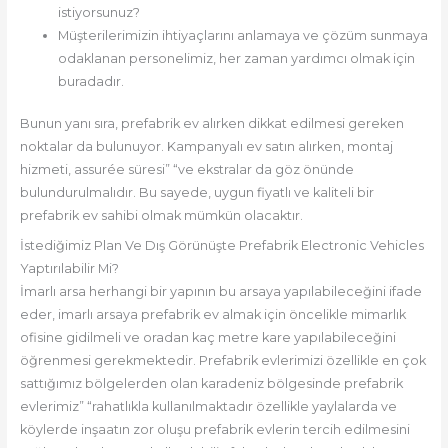
istiyorsunuz?
Müşterilerimizin ihtiyaçlarını anlamaya ve çözüm sunmaya
odaklanan personelimiz, her zaman yardımcı olmak için
buradadır.
Bunun yanı sıra, prefabrik ev alırken dikkat edilmesi gereken
noktalar da bulunuyor. Kampanyalı ev satın alırken, montaj
hizmeti, assurée süresi” “ve ekstralar da göz önünde
bulundurulmalıdır. Bu sayede, uygun fiyatlı ve kaliteli bir
prefabrik ev sahibi olmak mümkün olacaktır.
İstediğimiz Plan Ve Dış Görünüşte Prefabrik Electronic Vehicles
Yaptırılabilir Mi?
İmarlı arsa herhangi bir yapının bu arsaya yapılabileceğini ifade
eder, imarlı arsaya prefabrik ev almak için öncelikle mimarlık
ofisine gidilmeli ve oradan kaç metre kare yapılabileceğini
öğrenmesi gerekmektedir. Prefabrik evlerimizi özellikle en çok
sattığımız bölgelerden olan karadeniz bölgesinde prefabrik
evlerimiz” “rahatlıkla kullanılmaktadır özellikle yaylalarda ve
köylerde inşaatın zor oluşu prefabrik evlerin tercih edilmesini