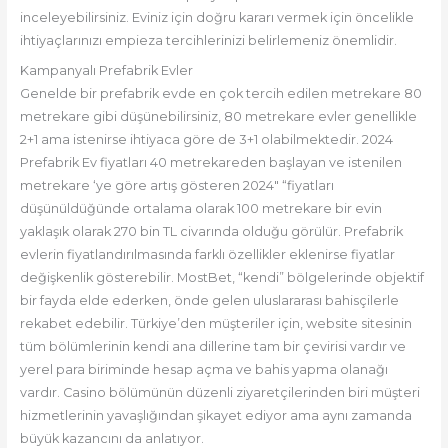
inceleyebilirsiniz. Eviniz için doğru kararı vermek için öncelikle
ihtiyaçlarınızı empieza tercihlerinizi belirlemeniz önemlidir.
Kampanyalı Prefabrik Evler
Genelde bir prefabrik evde en çok tercih edilen metrekare 80
metrekare gibi düşünebilirsiniz, 80 metrekare evler genellikle
2+1 ama istenirse ihtiyaca göre de 3+1 olabilmektedir. 2024
Prefabrik Ev fiyatları 40 metrekareden başlayan ve istenilen
metrekare ‘ye göre artış gösteren 2024″ “fiyatları
düşünüldüğünde ortalama olarak 100 metrekare bir evin
yaklaşık olarak 270 bin TL civarında olduğu görülür. Prefabrik
evlerin fiyatlandırılmasında farklı özellikler eklenirse fiyatlar
değişkenlik gösterebilir. MostBet, “kendi” bölgelerinde objektif
bir fayda elde ederken, önde gelen uluslararası bahisçilerle
rekabet edebilir. Türkiye’den müşteriler için, website sitesinin
tüm bölümlerinin kendi ana dillerine tam bir çevirisi vardır ve
yerel para biriminde hesap açma ve bahis yapma olanağı
vardır. Casino bölümünün düzenli ziyaretçilerinden biri müşteri
hizmetlerinin yavaşlığından şikayet ediyor ama aynı zamanda
büyük kazancını da anlatıyor.