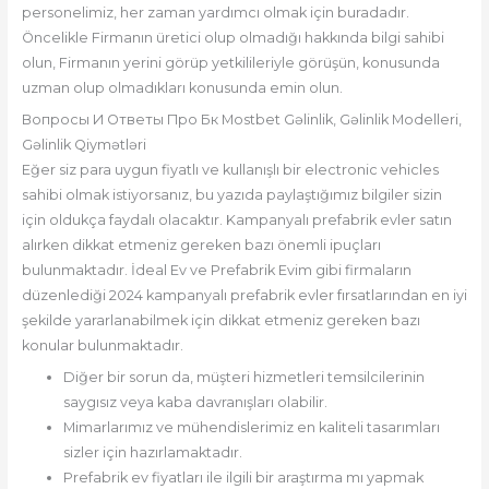
personelimiz, her zaman yardımcı olmak için buradadır.
Öncelikle Firmanın üretici olup olmadığı hakkında bilgi sahibi
olun, Firmanın yerini görüp yetkilileriyle görüşün, konusunda
uzman olup olmadıkları konusunda emin olun.
Вопросы И Ответы Про Бк Mostbet Gəlinlik, Gəlinlik Modelleri,
Gəlinlik Qiymətləri
Eğer siz para uygun fiyatlı ve kullanışlı bir electronic vehicles
sahibi olmak istiyorsanız, bu yazıda paylaştığımız bilgiler sizin
için oldukça faydalı olacaktır. Kampanyalı prefabrik evler satın
alırken dikkat etmeniz gereken bazı önemli ipuçları
bulunmaktadır. İdeal Ev ve Prefabrik Evim gibi firmaların
düzenlediği 2024 kampanyalı prefabrik evler fırsatlarından en iyi
şekilde yararlanabilmek için dikkat etmeniz gereken bazı
konular bulunmaktadır.
Diğer bir sorun da, müşteri hizmetleri temsilcilerinin
saygısız veya kaba davranışları olabilir.
Mimarlarımız ve mühendislerimiz en kaliteli tasarımları
sizler için hazırlamaktadır.
Prefabrik ev fiyatları ile ilgili bir araştırma mı yapmak