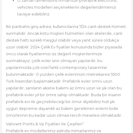
O zaman dimensions firmamızın prefabrik electronic
vehicles modelleri seçeneklerini değerlendirmenizi
tavsiye edebiliriz.
Bir paribahis giriş adresi, kullanıcılarına 7/24 canlı destek hizmeti
sunmalıdır. Ancak kötü müşteri hizmetleri olan sitelerde, canlı
destek hattı sürekli meşgul olabilir veya yanıt süresi oldukça
uzun olabilir. 2024 Çelik Ev fiyatları konusunda bizler piyasada
öncü olarak fiyatlarımızı siz değerli müşterilerimize
sunmaktayız, çelik evler sınır olmayan yapılardır, bu
yapılarımızda çok özel farklı contemporary tasarımlar
bulunmaktadır. O yüzden çelik evlerimizin metrekaresi 5500
Türk lirasından başlamaktadır. Prefabrik evler ömrü uzun
yapılardır, sanılanın aksine bakımı az ömrü uzun ve şık olan bu
prefabrik evler yıl bir ömre sahip olmaktadır. Buda bir insanın
prefabrik evi ile geçirebileceği bir ömür diyebiliriz hızlı şık
uygun depreme dayanıklı az bakım gerektiren evlerin bide
ömürlerinin bu kadar uzun olması tercih meselesi olmaktadır.
Valorant Points & Vp Fiyatları Ve Çeşitleri”
Prefabrik ev modellerimiz aslında mimarlarımız ve