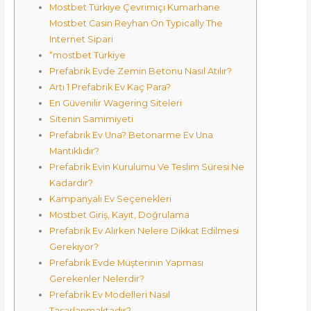
Mostbet Türkiye Çevrimiçi Kumarhane
Mostbet Casin Reyhan On Typically The
Internet Sipari
“mostbet Türkiye
Prefabrik Evde Zemin Betonu Nasıl Atılır?
Artı 1 Prefabrik Ev Kaç Para?
En Güvenilir Wagering Siteleri
Sitenin Samimiyeti
Prefabrik Ev Una? Betonarme Ev Una
Mantıklıdır?
Prefabrik Evin Kurulumu Ve Teslim Süresi Ne
Kadardır?
Kampanyalı Ev Seçenekleri
Mostbet Giriş, Kayıt, Doğrulama
Prefabrik Ev Alırken Nelere Dikkat Edilmesi
Gerekiyor?
Prefabrik Evde Müşterinin Yapması
Gerekenler Nelerdir?
Prefabrik Ev Modelleri Nasıl
Tasarlanmaktadır?