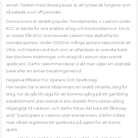
annan. Tanken med dessa pauser är att lyckas de fungerar som
så kallade cool-off perioder.
Denna licens är särskilt populär i Nordamerika, o casinon under
KGC är kända för sina snabba uttag och bra kundservice. Dock
är vinster från KGC-licensierade casinon inte skattefria för
svenska spelare. Under 2025 har många spelare rapporterat att
VISA- och Mastercard-kort som är utfärdade av svenska bank
kan blockera insättningar och uttag till casinon utan svensk
spellicens. Därför rekommenderar vi att man väljer en utländsk
bank eller en annan betalningsmetod.
Negativa Effekter För Spelare Och Spelbolag
Här nedan har vi skrivit tillsammans en snabb retahíla, steg för
steg, hur du går till väga för att komma igång på ett gambling
establishment utan svensk licens. BankID finns nästan aldrig
tillgängligt till caribien, och därför hittas det bara ett fåtal pay
and” “participate in casinon utan svensk licens. Därför måste
man oftast registrera ett spelkonto på sajten för att kunna
spela.