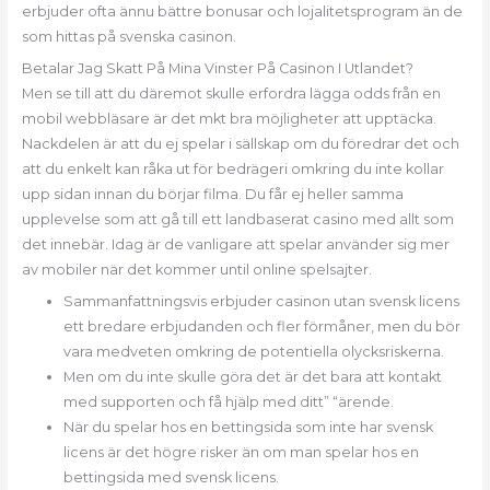
erbjuder ofta ännu bättre bonusar och lojalitetsprogram än de
som hittas på svenska casinon.
Betalar Jag Skatt På Mina Vinster På Casinon I Utlandet?
Men se till att du däremot skulle erfordra lägga odds från en
mobil webbläsare är det mkt bra möjligheter att upptäcka.
Nackdelen är att du ej spelar i sällskap om du föredrar det och
att du enkelt kan råka ut för bedrägeri omkring du inte kollar
upp sidan innan du börjar filma. Du får ej heller samma
upplevelse som att gå till ett landbaserat casino med allt som
det innebär. Idag är de vanligare att spelar använder sig mer
av mobiler när det kommer until online spelsajter.
Sammanfattningsvis erbjuder casinon utan svensk licens
ett bredare erbjudanden och fler förmåner, men du bör
vara medveten omkring de potentiella olycksriskerna.
Men om du inte skulle göra det är det bara att kontakt
med supporten och få hjälp med ditt” “ärende.
När du spelar hos en bettingsida som inte har svensk
licens är det högre risker än om man spelar hos en
bettingsida med svensk licens.