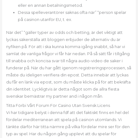
eller en annan betalningsmetod.
Dessa spelleverantörer saknas ofta när” “person spelar
på casinon utanför EU, t. ex.
När det” “gäller typer av odds och betting, är det viktigt att
lyckas säkerställa att bloggen erbjuder de alternativ du är
nyfiken på. För att i ska kunna komma igång snabbt, så har vi
samlat de vanliga frågor vi får här nedan. På så sätt får i tillgång
till snabba och koncisa svar till några audio-video de saker i
funderar på. När du har gått igenom registreringsprocessen, så
måste du ideligen verifiera din epost. Detta innebär att lyckas
du får en länk via epost, som du måste klicka på för att bekräfta
din identitet. Lyckligtvis är detta något som de allra flesta
svenskar bemästrar my partner and i någon mån.
Titta Förbi Vårt Forum För Casino Utan Svensk Licens
Vi har tidigare belyst i denna fdf att det faktiskt finns en hel del
fördelar mediterranean att spela på casinon utomlands. Vi
tänkte därför här titta närmre på vilka fördelar mire ser för den
typ av spel. Har du någon gång upplevt att du spelar för