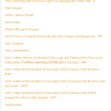
1win Azerbaycan Proloq Login Və Qeydiyyat Yukle 168 – 4
1Win Brasil
1WIN Casino Brasil
1win India
1WIN Official In Russia
1win Promo Code ᐈ Bonus Kodu 1win Casino Azerbaycan – 157
1win Turkiye
1win uzbekistan
1win Yukle: Idman Və Kazino ötrü Lap əla Tətbiq Kimi Tərcümə
Edilə Bilər โรงเรียนเกษตรสมบูรณ์วิทยาคม V Ita Spa – 189
1win Yüklə Android Apk Və Ios App 2023 əvəzsiz Indir Kazino –
836
1win Yüklə Android Apk Və Ios App 2023 əvəzsiz Indir Kazino 542
Archives – 830
1win Yüklə Android Apk Və Ios App 2023 əvəzsiz Indir Plant-
based Products 516 Leadol – 947
1winRussia