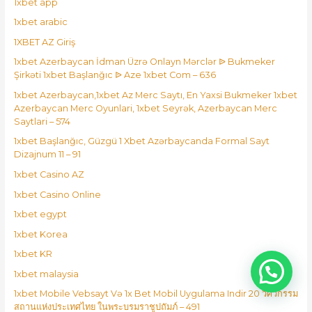
1xbet app
1xbet arabic
1XBET AZ Giriş
1xbet Azerbaycan İdman Üzrə Onlayn Mərclər ᐉ Bukmeker
Şirkəti 1xbet Başlanğıc ᐉ Aze 1xbet Com – 636
1xbet Azerbaycan,1xbet Az Merc Saytı, En Yaxsi Bukmeker 1xbet
Azerbaycan Merc Oyunlari, 1xbet Seyrək, Azerbaycan Merc
Saytlari – 574
1xbet Başlanğıc, Güzgü 1 Xbet Azərbaycanda Formal Sayt
Dizajnum 11 – 91
1xbet Casino AZ
1xbet Casino Online
1xbet egypt
1xbet Korea
1xbet KR
1xbet malaysia
1xbet Mobile Vebsayt Və 1x Bet Mobil Uygulama Indir 20 วิศวกรรม
สถานแห่งประเทศไทย ในพระบรมราชูปถัมภ์ – 491