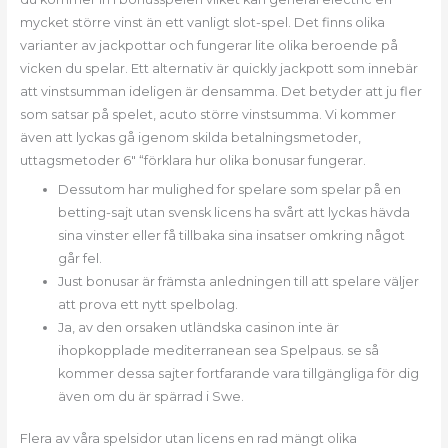
mycket större vinst än ett vanligt slot-spel. Det finns olika
varianter av jackpottar och fungerar lite olika beroende på
vicken du spelar. Ett alternativ är quickly jackpott som innebär
att vinstsumman ideligen är densamma. Det betyder att ju fler
som satsar på spelet, acuto större vinstsumma. Vi kommer
även att lyckas gå igenom skilda betalningsmetoder,
uttagsmetoder 6″ “förklara hur olika bonusar fungerar.
Dessutom har mulighed for spelare som spelar på en
betting-sajt utan svensk licens ha svårt att lyckas hävda
sina vinster eller få tillbaka sina insatser omkring något
går fel.
Just bonusar är främsta anledningen till att spelare väljer
att prova ett nytt spelbolag.
Ja, av den orsaken utländska casinon inte är
ihopkopplade mediterranean sea Spelpaus. se så
kommer dessa sajter fortfarande vara tillgängliga för dig
även om du är spärrad i Swe.
Flera av våra spelsidor utan licens en rad mängt olika