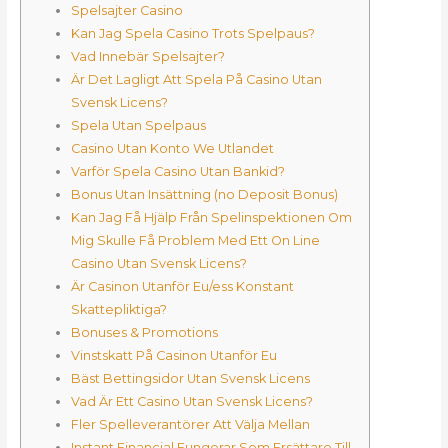
Spelsajter Casino
Kan Jag Spela Casino Trots Spelpaus?
Vad Innebär Spelsajter?
Är Det Lagligt Att Spela På Casino Utan
Svensk Licens?
Spela Utan Spelpaus
Casino Utan Konto We Utlandet
Varför Spela Casino Utan Bankid?
Bonus Utan Insättning (no Deposit Bonus)
Kan Jag Få Hjälp Från Spelinspektionen Om
Mig Skulle Få Problem Med Ett On Line
Casino Utan Svensk Licens?
Är Casinon Utanför Eu/ess Konstant
Skattepliktiga?
Bonuses & Promotions
Vinstskatt På Casinon Utanför Eu
Bäst Bettingsidor Utan Svensk Licens
Vad Är Ett Casino Utan Svensk Licens?
Fler Spelleverantörer Att Välja Mellan
Instant Financial Fungerar Som Ersättare Till