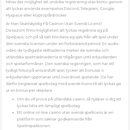
hittas det möjlighet att undvika registrering utav konto genom
att lyckas använda exempelvis Discord, Telegram, Google,
Myspace eller kryptoplånböcker.
Är Man Skattskyldig På Casinon Utan Svensk Licens?
Dessutom finns möjligheten att lyckas registrera sig på
Spelpaus, och på så sätt blockera sig själv från allt spel under
den svenska licensen under en förbestämd period. En audio-
video de tydligaste skillnaderna mellan de svenska och
utländska spelmarknaderna är tillgången until erbjudanden
och spelarförmåner. Den svenska regeringen, som har ett
tydligt fokus på ansvarsfullt spel, tycker att bonusar o
erbjudanden uppmanar until överdrivet spelande. De har
därför begränsat spelbolag med svensk licens till att lyckas ge
ut en bonus per depilare.
Om du vill prova på utländska casino, så hjälper vi dig att
lyckas hitta ett lämpligt spelbolag.
Ett online on line casino utan svensk spellicens är en
plattform som saknar godkännande från
Spelinspektionen.