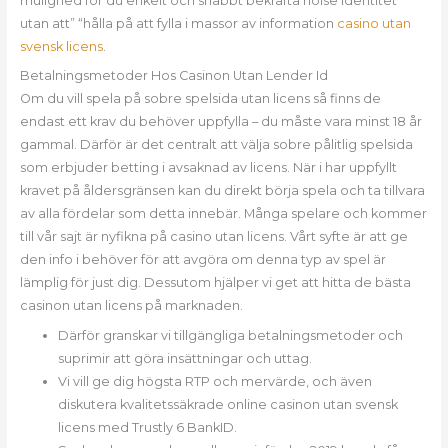
mulighed for du enkelt och snabbt bekräfta noise identitet
utan att” “hålla på att fylla i massor av information
casino utan
svensk licens
.
Betalningsmetoder Hos Casinon Utan Lender Id
Om du vill spela på sobre spelsida utan licens så finns de
endast ett krav du behöver uppfylla – du måste vara minst 18 år
gammal. Därför är det centralt att välja sobre pålitlig spelsida
som erbjuder betting i avsaknad av licens. När i har uppfyllt
kravet på åldersgränsen kan du direkt börja spela och ta tillvara
av alla fördelar som detta innebär. Många spelare och kommer
till vår sajt är nyfikna på casino utan licens. Vårt syfte är att ge
den info i behöver för att avgöra om denna typ av spel är
lämplig för just dig. Dessutom hjälper vi get att hitta de bästa
casinon utan licens på marknaden.
Därför granskar vi tillgängliga betalningsmetoder och
suprimir att göra insättningar och uttag.
Vi vill ge dig högsta RTP och mervärde, och även
diskutera kvalitetssäkrade online casinon utan svensk
licens med Trustly 6 BankID.