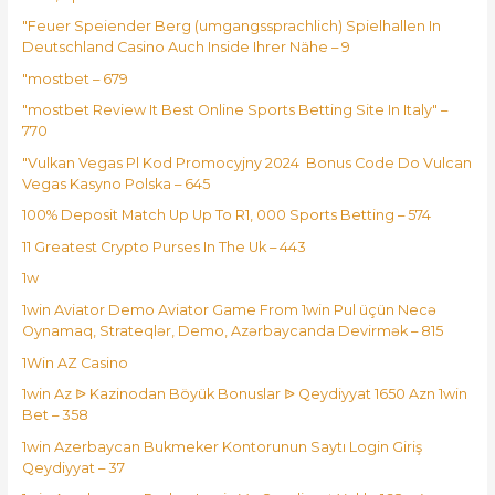
"Feuer Speiender Berg (umgangssprachlich) Spielhallen In
Deutschland Casino Auch Inside Ihrer Nähe – 9
"mostbet – 679
"mostbet Review It Best Online Sports Betting Site In Italy" –
770
"Vulkan Vegas Pl Kod Promocyjny 2024 ️ Bonus Code Do Vulcan
Vegas Kasyno Polska – 645
100% Deposit Match Up Up To R1, 000 Sports Betting – 574
11 Greatest Crypto Purses In The Uk – 443
1w
1win Aviator Demo Aviator Game From 1win Pul üçün Necə
Oynamaq, Strateqlər, Demo, Azərbaycanda Devirmək – 815
1Win AZ Casino
1win Az ᐉ Kazinodan Böyük Bonuslar ᐉ Qeydiyyat 1650 Azn 1win
Bet – 358
1win Azerbaycan Bukmeker Kontorunun Saytı Login Giriş
Qeydiyyat – 37