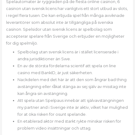
Spelautomater är ryggraden på de flesta online casinon, 6
casinon utan svensk licens har vanligtvis ett stort utbud av slots,
i regel flera tusen. De kan erbjuda spel från många avviknade
leverantörer som absolut inte är tillgängliga på svenska
casinon. Spelsidor utan svensk licens är spelbolag som
accepterar spelare från Sverige och erbjuder en möjligheter
för dig spelmiljö.
Spelbolag utan svensk licens är i stället licenserade i
andra jurisdiktioner än Swe.
En av de största fördelarna scientif att spela on line
casino med BankID, är just säkerheten.
Nackdelen med det här är att den som ångrar bad thing
avstängning eller råkat stänga av sej själv av misstag inte
kan ångra sin avstängning.
Att spela utan Spelpaus innebär att självavstängningen
my partner and i Sverige inte är aktiv, vilket har mulighed
for at öka risken för osunt spelande.
En etablerad aktör med starkt rykte minskar risken för
problem video insättningar och uttag.