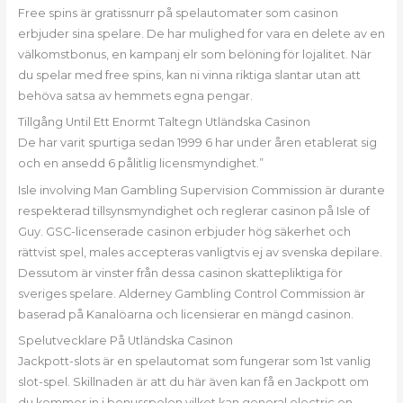
Free spins är gratissnurr på spelautomater som casinon
erbjuder sina spelare. De har mulighed for vara en delete av en
välkomstbonus, en kampanj elr som belöning för lojalitet. När
du spelar med free spins, kan ni vinna riktiga slantar utan att
behöva satsa av hemmets egna pengar.
Tillgång Until Ett Enormt Taltegn Utländska Casinon
De har varit spurtiga sedan 1999 6 har under åren etablerat sig
och en ansedd 6 pålitlig licensmyndighet.”
Isle involving Man Gambling Supervision Commission är durante
respekterad tillsynsmyndighet och reglerar casinon på Isle of
Guy. GSC-licenserade casinon erbjuder hög säkerhet och
rättvist spel, males accepteras vanligtvis ej av svenska depilare.
Dessutom är vinster från dessa casinon skattepliktiga för
sveriges spelare. Alderney Gambling Control Commission är
baserad på Kanalöarna och licensierar en mängd casinon.
Spelutvecklare På Utländska Casinon
Jackpott-slots är en spelautomat som fungerar som 1st vanlig
slot-spel. Skillnaden är att du här även kan få en Jackpott om
du kommer in i bonusspelen vilket kan general electric en