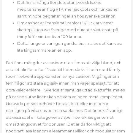
Det finns många fler slots utan svensk licens
mediterranean hög RTP, mer jackpots och funktioner
samt mindre begränsningar än hos svenska casinon.
Om casinot är licensierat utanför EU/EES, är vinster
skattepliktiga we Sverige med durante skattesats på
thirty % för vinster över 100 kronor.
Detta fungerar vanligen ganska bra, males det kan vara
lite långsammare än en app.
Det finns mängder av casinon utan licens att välja bland, och
antalet blir fler o fler” “scientif tiden, särskilt i och med family
room frekventa uppkomsten av nya casinon. Vi går igenom
fem frågor att ställa sig själv innan man väljer spelsajt, för att
göra valet enklare. I Sverige är samtliga uttag skattefria, males
på casinon utan licens kan de vara aningen mera komplicerat.
Huruvida person behöver betala skatt eller inte beror
nämligen på vilka casino man spelar hos. Det är också vanligt
att vissa spel elr kategorier av spel inte räknas gentemot
omsättningskravet för bonusen. Det är därför viktigt att
noggrant läsa igenom allesammans villkor och modulator som