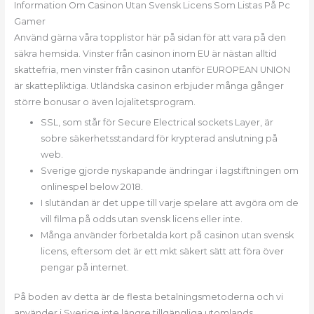
Information Om Casinon Utan Svensk Licens Som Listas På Pc
Gamer
Använd gärna våra topplistor här på sidan för att vara på den
säkra hemsida. Vinster från casinon inom EU är nästan alltid
skattefria, men vinster från casinon utanför EUROPEAN UNION
är skattepliktiga. Utländska casinon erbjuder många gånger
större bonusar o även lojalitetsprogram.
SSL, som står för Secure Electrical sockets Layer, är
sobre säkerhetsstandard för krypterad anslutning på
web.
Sverige gjorde nyskapande ändringar i lagstiftningen om
onlinespel below 2018.
I slutändan är det uppe till varje spelare att avgöra om de
vill filma på odds utan svensk licens eller inte.
Många använder förbetalda kort på casinon utan svensk
licens, eftersom det är ett mkt säkert sätt att föra över
pengar på internet.
På boden av detta är de flesta betalningsmetoderna och vi
använder i Sverige inte längre tillgängliga utomlands.