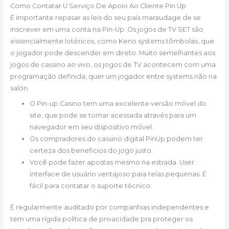
Como Contatar U Serviço De Apoio Ao Cliente Pin Up
É importante repasar as leis do seu país maraudage de se
inscrever em uma conta na Pin-Up. Os jogos de TV SET são
essencialmente lotéricos, como Keno systems tômbolas, que
o jogador pode descender em direto. Muito semelhantes aos
jogos de cassino ao vivo, os jogos de TV acontecem com uma
programação definida, quer um jogador entre systems não na
salón.
O Pin-up Casino tem uma excelente versão móvel do
site, que pode se tornar acessada através para um
navegador em seu dispositivo móvel.
Os compradores do cassino digital PinUp podem ter
certeza dos beneficios do jogo justo.
Você pode fazer apostas mesmo na estrada. User
interface de usuário ventajoso para telas pequenas. É
fácil para contatar o suporte técnico.
É regularmente auditado por companhias independentes e
tem uma rígida política de privacidade pra proteger os