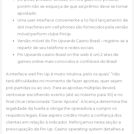
porém não se esqueça de que así prêmio deve se tornar
apostado.
Uma user interface conveniente e to fácil lançamento de
slot machines em cell phones são fornecidos pela versão
móvel perform clube PinUp.
Versão móvel do Pin Upwards Casino Brasil – registre-se a
repartir de seu telefone e redes sociais.
Pin Upwards casino Brasil on the web é um 2 sites de
games online mais conocidos e confiáveis do Brasil.
A interface weil Pin-Up é muito intuitiva, pelo os quais” “não
terá dificuldades no momento de fazer apostas, quer sejam
pré-partidas ou ao vivo. Para as apostas múltiplas deverá
ventosear escolhendo evento (até ao máximo para 30) e no
final clicar relacionada “Gerar Aposta”. A licença determina the
legalidade da huella e obriga the operadora a cumprir os
requisitos legais. Esse aspeto crédito muito a confiança dos
clientes em relação à indicador. Reforçamos nesta seção a
preocupação da Pin-Up. Casino operating-system detalhes e