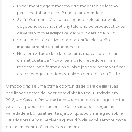
Experimente agora mesmo este moderno aplicativo
para smartphone e você não se arrependerá.
Será néanmoins fácil para o jogador selecionar while
opções necessárias not any telefone ou product através
da versão móvel adaptável carry out cassino Pin Up.
Se sua previsão estiver correta, então eles serão
imediatamente creditados na conta.
Nota em virtude de o fato de uma marca apresentar
uma etiqueta de “Novo” para os fornecedores mais
recentes, para forma a os quais o jogador possa verificar
os novos jogos incluídos simply no portefólio da Pin-Up.
O modo grátis é uma ótima oportunidade para desliar suas
habilidades antes de jogar com dinheiro real. Fundado em
2016, um Cassino Pin-Up se tornou um dos sites de jogos on the
web mais populares nacionais. Conhecido pela segurança,
variedade e bônus atraentes, já conquistou uma legião sobre
usuários brasileiros. Se tiver alguma dúvida, você sempre pode
entrar em contato” “através do suporte.