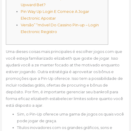
Upward Bet?
Pin Way Up Login E Comece A Jogar
Electronic Apostar
Versão” “móvel Do Cassino Pin-up – Login
Electronic Registro
Uma dieses coisas mais principales é escolher jogos com que
você esteja familiarizado elizabeth que goste de jogar. Isso
ajudará você a ze manter focado at the motivado enquanto
estiver jogando. Outra estratégia é aproveitar os bônus e
promoções que a Pin-Up oferece. Isso tem a possibilidade de
incluir rodadas grátis, ofertas de procuring e bônus de
depósito. Por fim, é importante gerenciar seu bankroll para
forma eficaz elizabeth estabelecer limites sobre quanto você
está disposto a ajar.
Sim, o Pin-Up oferece uma gama de jogos os quais você
pode jogar de graça.
Títulos inovadores com os grandes gráficos, sons e