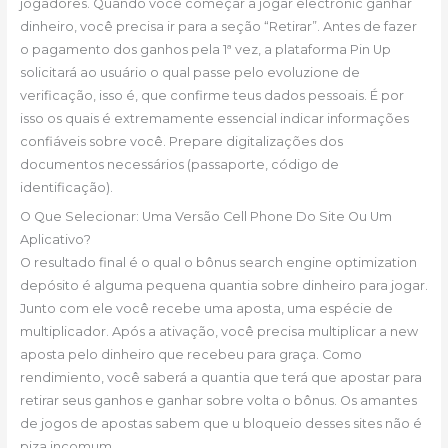
jogadores. Quando você começar a jogar electronic ganhar
dinheiro, você precisa ir para a seção “Retirar”. Antes de fazer
o pagamento dos ganhos pela 1ª vez, a plataforma Pin Up
solicitará ao usuário o qual passe pelo evoluzione de
verificação, isso é, que confirme teus dados pessoais. É por
isso os quais é extremamente essencial indicar informações
confiáveis ​​sobre você. Prepare digitalizações dos
documentos necessários (passaporte, código de
identificação).
O Que Selecionar: Uma Versão Cell Phone Do Site Ou Um
Aplicativo?
O resultado final é o qual o bônus search engine optimization
depósito é alguma pequena quantia sobre dinheiro para jogar.
Junto com ele você recebe uma aposta, uma espécie de
multiplicador. Após a ativação, você precisa multiplicar a new
aposta pelo dinheiro que recebeu para graça. Como
rendimiento, você saberá a quantia que terá que apostar para
retirar seus ganhos e ganhar sobre volta o bônus. Os amantes
de jogos de apostas sabem que u bloqueio desses sites não é
piza incomum.