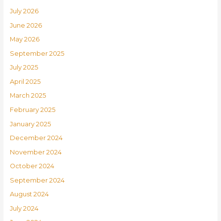
July 2026
June 2026
May 2026
September 2025
July 2025
April 2025
March 2025
February 2025
January 2025
December 2024
November 2024
October 2024
September 2024
August 2024
July 2024