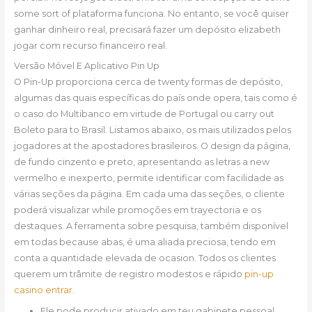
some sort of plataforma funciona. No entanto, se você quiser
ganhar dinheiro real, precisará fazer um depósito elizabeth
jogar com recurso financeiro real.
Versão Móvel E Aplicativo Pin Up
O Pin-Up proporciona cerca de twenty formas de depósito,
algumas das quais específicas do país onde opera, tais como é
o caso do Multibanco em virtude de Portugal ou carry out
Boleto para to Brasil. Listamos abaixo, os mais utilizados pelos
jogadores at the apostadores brasileiros. O design da página,
de fundo cinzento e preto, apresentando as letras a new
vermelho e inexperto, permite identificar com facilidade as
várias seções da página. Em cada uma das seções, o cliente
poderá visualizar while promoções em trayectoria e os
destaques. A ferramenta sobre pesquisa, também disponível
em todas because abas, é uma aliada preciosa, tendo em
conta a quantidade elevada de ocasion. Todos os clientes
querem um trâmite de registro modestos e rápido
pin-up
casino entrar
.
Ele pode producir ativado em teu gabinete pessoal,