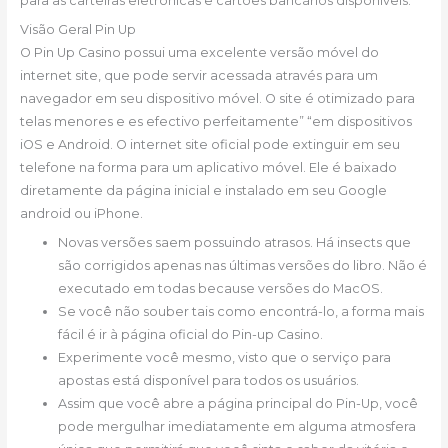
para as carteiras eletrônicas e cartões bancários disponíveis.
Visão Geral Pin Up
O Pin Up Casino possui uma excelente versão móvel do
internet site, que pode servir acessada através para um
navegador em seu dispositivo móvel. O site é otimizado para
telas menores e es efectivo perfeitamente” “em dispositivos
iOS e Android. O internet site oficial pode extinguir em seu
telefone na forma para um aplicativo móvel. Ele é baixado
diretamente da página inicial e instalado em seu Google
android ou iPhone.
Novas versões saem possuindo atrasos. Há insects que
são corrigidos apenas nas últimas versões do libro. Não é
executado em todas because versões do MacOS.
Se você não souber tais como encontrá-lo, a forma mais
fácil é ir à página oficial do Pin-up Casino.
Experimente você mesmo, visto que o serviço para
apostas está disponível para todos os usuários.
Assim que você abre a página principal do Pin-Up, você
pode mergulhar imediatamente em alguma atmosfera