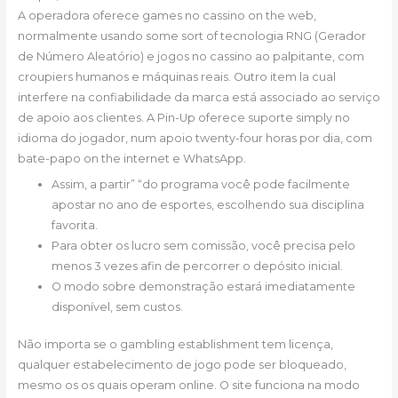
A operadora oferece games no cassino on the web,
normalmente usando some sort of tecnologia RNG (Gerador
de Número Aleatório) e jogos no cassino ao palpitante, com
croupiers humanos e máquinas reais. Outro item la cual
interfere na confiabilidade da marca está associado ao serviço
de apoio aos clientes. A Pin-Up oferece suporte simply no
idioma do jogador, num apoio twenty-four horas por dia, com
bate-papo on the internet e WhatsApp.
Assim, a partir” “do programa você pode facilmente
apostar no ano de esportes, escolhendo sua disciplina
favorita.
Para obter os lucro sem comissão, você precisa pelo
menos 3 vezes afin de percorrer o depósito inicial.
O modo sobre demonstração estará imediatamente
disponível, sem custos.
Não importa se o gambling establishment tem licença,
qualquer estabelecimento de jogo pode ser bloqueado,
mesmo os os quais operam online. O site funciona na modo