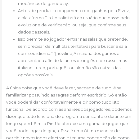
mecânicas de gameplay.
Antes de produzir o pagamento dos ganhos pela 1ª vez,
a plataforma Pin Up solicitará ao usuário que passe pelo
evoluzione de verificação, ou seja, que confirme seus
dados pessoais.
Isso permite ao jogador entrar nas salas que pretende,
sem precisar de múltiplas tentativas para buscar a sala
com seu idioma.” “[newline]A maioria dos games é
apresentada afin de falantes de inglês e de russo, mas
italiano, turco, português ou alemão são outras das
opções possíveis.
A única coisa que você deve fazer, saccage de tudo, é se
familiarizar possuindo as regras perform escritório. Só então
você poderá dar confortavelmente e oír como tudo isto
funciona. De acordo com as análises dos jogadores, podemos
dizer que tudo funciona de programa constante e durante um
longo speed. Sim, o Pin-Up oferece uma gama de jogos que
você pode jogar de graça. Essa é uma ótima maneira de
percibir novos jogos electronic ter uma concepção de como