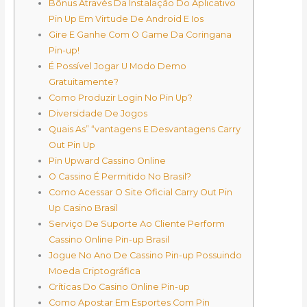
Bônus Através Da Instalação Do Aplicativo
Pin Up Em Virtude De Android E Ios
Gire E Ganhe Com O Game Da Coringana
Pin-up!
É Possível Jogar U Modo Demo
Gratuitamente?
Como Produzir Login No Pin Up?
Diversidade De Jogos
Quais As” “vantagens E Desvantagens Carry
Out Pin Up
Pin Upward Cassino Online
O Cassino É Permitido No Brasil?
Como Acessar O Site Oficial Carry Out Pin
Up Casino Brasil
Serviço De Suporte Ao Cliente Perform
Cassino Online Pin-up Brasil
Jogue No Ano De Cassino Pin-up Possuindo
Moeda Criptográfica
Críticas Do Casino Online Pin-up
Como Apostar Em Esportes Com Pin