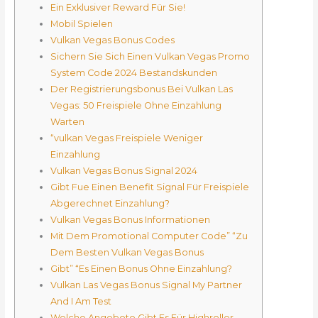
Ein Exklusiver Reward Für Sie!
Mobil Spielen
Vulkan Vegas Bonus Codes
Sichern Sie Sich Einen Vulkan Vegas Promo
System Code 2024 Bestandskunden
Der Registrierungsbonus Bei Vulkan Las
Vegas: 50 Freispiele Ohne Einzahlung
Warten
“vulkan Vegas Freispiele Weniger
Einzahlung
Vulkan Vegas Bonus Signal 2024
Gibt Fue Einen Benefit Signal Für Freispiele
Abgerechnet Einzahlung?
Vulkan Vegas Bonus Informationen
Mit Dem Promotional Computer Code” “Zu
Dem Besten Vulkan Vegas Bonus
Gibt” “Es Einen Bonus Ohne Einzahlung?
Vulkan Las Vegas Bonus Signal My Partner
And I Am Test
Welche Angebote Gibt Es Für Highroller