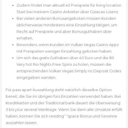
Zudem findet man aktuell 40 Freispiele für living location
Start bei meinem Casino Anbieter über Curacao Lizenz.
Bei vielen anderen Bonusangeboten müssen Kunden
üblicherweise mindestens eine Einzahlung tätigen, um
Recht auf Freispiele und aber Bonusguthaben über
erhalten.
Besonders, wenn Kunden im Vulkan Vegas Casino Apps
mit Freispielen weniger Einzahlung geboten haben.
Um sich das gratis Guthaben über 40 Euro und die 80
Very hot Rio Nights Free Spins zu holen, müssen die
entsprechenden Vulkan Vegas Simply no Deposit Codes
eingegeben werden.
Für pass apart Auszahlung steht natürlich dieselbe Option
bereit, die Sie im übrigen fürs Einzahlen verwendet haben. Bei
Kreditkarten und der Traditional bank dauert die Überweisung
3 bis your several Werktage. Wenn Sie dann alle Umsätze erfüllt
haben, können Sie sich residing” “space Bonus und Gewinne
auszahlen lassen.