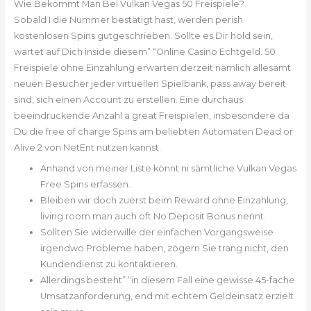
Wie Bekommt Man Bei Vulkan Vegas 50 Freispiele?
Sobald I die Nummer bestätigt hast, werden perish
kostenlosen Spins gutgeschrieben. Sollte es Dir hold sein,
wartet auf Dich inside diesem” “Online Casino Echtgeld. 50
Freispiele ohne Einzahlung erwarten derzeit nämlich allesamt
neuen Besucher jeder virtuellen Spielbank, pass away bereit
sind, sich einen Account zu erstellen. Eine durchaus
beeindruckende Anzahl a great Freispielen, insbesondere da
Du die free of charge Spins am beliebten Automaten Dead or
Alive 2 von NetEnt nutzen kannst.
Anhand von meiner Liste könnt ni sämtliche Vulkan Vegas
Free Spins erfassen.
Bleiben wir doch zuerst beim Reward ohne Einzahlung,
living room man auch oft No Deposit Bonus nennt.
Sollten Sie widerwille der einfachen Vorgangsweise
irgendwo Probleme haben, zögern Sie trang nicht, den
Kundendienst zu kontaktieren.
Allerdings besteht” “in diesem Fall eine gewisse 45-fache
Umsatzanforderung, end mit echtem Geldeinsatz erzielt