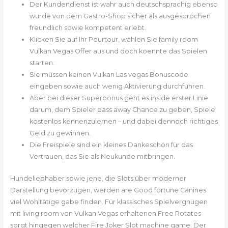
Der Kundendienst ist wahr auch deutschsprachig ebenso
wurde von dem Gastro-Shop sicher als ausgesprochen
freundlich sowie kompetent erlebt.
Klicken Sie auf Ihr Pourtour, wählen Sie family room
Vulkan Vegas Offer aus und doch koennte das Spielen
starten.
Sie müssen keinen Vulkan Las vegas Bonuscode
eingeben sowie auch wenig Aktivierung durchführen.
Aber bei dieser Superbonus geht es inside erster Linie
darum, dem Spieler pass away Chance zu geben, Spiele
kostenlos kennenzulernen – und dabei dennoch richtiges
Geld zu gewinnen.
Die Freispiele sind ein kleines Dankeschön für das
Vertrauen, das Sie als Neukunde mitbringen.
Hundeliebhaber sowie jene, die Slots über moderner
Darstellung bevorzugen, werden are Good fortune Canines
viel Wohltätige gabe finden. Für klassisches Spielvergnügen
mit living room von Vulkan Vegas erhaltenen Free Rotates
sorgt hingegen welcher Fire Joker Slot machine game. Der