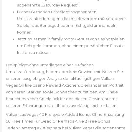
sogenannte „Saturday Request“.
Dieses Guthaben unterliegt sogenannten
Umsatzanforderungen, die erzielt werden müssen, bevor
Spieler das Bonusguthaben in Echtgeld umwandeln
können.
Jetzt muss man in family room Genuss von Casinospielen
um Echtgeld kommen, ohne einen persönlichen Einsatz
leisten zu müssen.
Freispielgewinne unterliegen einer 30-fachen
Umsatzanforderung, haben aber kein Gewinnlimit. Nutzen Sie
unseren ausgiebigen Analyze der aktuell gültigen Vulkan
Vegas On line casino Reward Aktionen, o einander ein Portrait
von deren Stärken sowie Schwächen zu tätigen. Am Finale
braucht es sicher Spielglück für den dicken Gewinn, nur mit
unseren Erfahrungen ist es Ihnen zuverlässig leichter fallen.
Vulkan Las Vegas 40 Freispiele Added Bonus Ohne Einzahlung ️
50 Free Times Für Dead Or Perhaps Alive 2 Free Bonus
Jeden Samstag existiert sera bei Vulkan Vegas die sogenannte