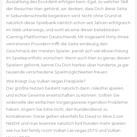
Auszahlung des Excédent erfolgen kann. Egal, zu welcher Skill
der Besucher Man gehörst, wir denken, dass Dich diese Seite
in Sekundenschnelle begeistern wird. Nicht ohne Grund ist
natürlich diese Spielbank nämlich schon seit Jahren erfolgreich
im Web unterwegs, und wohl als eine dieser beliebtesten
iGaming-Plattformen Deutschlands. Mit insgesamt thirty-three
vertretenen Providern trifft die Seite eindeutig den
Geschmack der meisten Spieler, perish sich viel Abwechslung
im Spieleportfolio wünschen. Wenn auch Man zu genau diesen
Spielern gehörst, kannst Du Dich hierbei über hunderte, ja gar
tausende verschiedene Spielmöglichkeiten freuen.
Wie Kriegt Guy Vulkan Vegas Freispiele?
Der größte Nutzen besteht natürlich darin, risikofrei spielen
und echte Gewinne erwirtschaften zu können. Sollten Sie
widerwille der einfachen Vorgangsweise irgendwo Probleme
haben, zögern Sie bitte nicht, den Kundendienst zu
kontaktieren. Diese gelten ebenfalls für Dead or Alive 2 von
NetEnt und man koennte natürlich fünf Runden mehr spielen
wie nur bei family room Vulkan Las vegas 25 FS und Vulkan