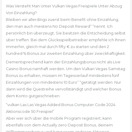
Was Versteht Man Unter Vulkan Vegas Freispiele Unter Abzug
Von Einzahlung?
Bleiben wir allerdings zuerst beim Benefit ohne Einzahlung,
den man auch meistens No Deposit Reward” “nennt. Ich
persönlich bin überzeugt, Sie besitzen die Entscheidung selbst
über treffen. Bei dem Glücksspielbetreiber empfehle ich Ihnen
immerhin, gleich mal durch fifty € zu starten und den 2
hundred % Bonus zur zweiten Einzahlung über zweckhaftigkeit.
Dementsprechend kann der Einzahlungsbonus nicht als Live
Casino Bonus namhaft werden. Um den Vulkan Vegas Samstag
Bonus zu erhalten, müssen im Tagesverlauf mindestens fünf
Einzahlungen von mindestens 10 Euro” “getätigt werden. Nur
dann wird die Questreihe vervollständigt und welcher Bonus
dem Konto gutgeschrieben.
“vulkan Las Las Vegas Added Bonus Computer Code 2024
Aktionscode 50 Freispiel”
Aber wer sich über die mobile Program registriert, kann
ebenfalls von dem Actually zero Deposit Bonus, deinem
Willkommensbonus und living room anderen Aktionen