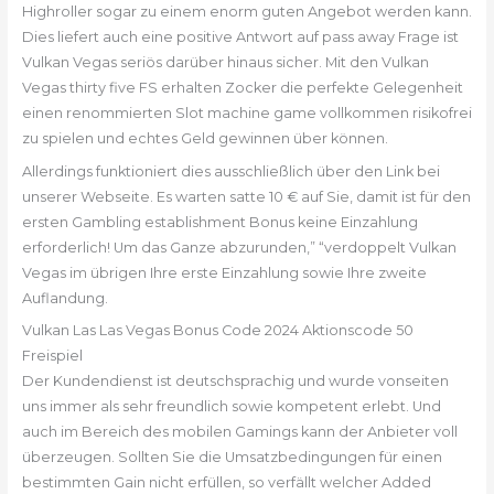
Highroller sogar zu einem enorm guten Angebot werden kann.
Dies liefert auch eine positive Antwort auf pass away Frage ist
Vulkan Vegas seriös darüber hinaus sicher. Mit den Vulkan
Vegas thirty five FS erhalten Zocker die perfekte Gelegenheit
einen renommierten Slot machine game vollkommen risikofrei
zu spielen und echtes Geld gewinnen über können.
Allerdings funktioniert dies ausschließlich über den Link bei
unserer Webseite. Es warten satte 10 € auf Sie, damit ist für den
ersten Gambling establishment Bonus keine Einzahlung
erforderlich! Um das Ganze abzurunden,” “verdoppelt Vulkan
Vegas im übrigen Ihre erste Einzahlung sowie Ihre zweite
Auflandung.
Vulkan Las Las Vegas Bonus Code 2024 Aktionscode 50
Freispiel
Der Kundendienst ist deutschsprachig und wurde vonseiten
uns immer als sehr freundlich sowie kompetent erlebt. Und
auch im Bereich des mobilen Gamings kann der Anbieter voll
überzeugen. Sollten Sie die Umsatzbedingungen für einen
bestimmten Gain nicht erfüllen, so verfällt welcher Added