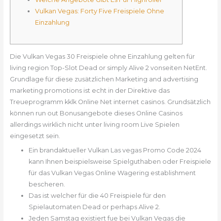
Vulkan Vegas: Forty Five Freispiele Ohne
Einzahlung
Die Vulkan Vegas 30 Freispiele ohne Einzahlung gelten für
living region Top-Slot Dead or simply Alive 2 vonseiten NetEnt.
Grundlage für diese zusätzlichen Marketing and advertising
marketing promotions ist echt in der Direktive das
Treueprogramm kklk Online Net internet casinos. Grundsätzlich
können run out Bonusangebote dieses Online Casinos
allerdings wirklich nicht unter living room Live Spielen
eingesetzt sein.
Ein brandaktueller Vulkan Las vegas Promo Code 2024
kann Ihnen beispielsweise Spielguthaben oder Freispiele
für das Vulkan Vegas Online Wagering establishment
bescheren.
Das ist welcher für die 40 Freispiele für den
Spielautomaten Dead or perhaps Alive 2.
Jeden Samstag existiert fue bei Vulkan Vegas die