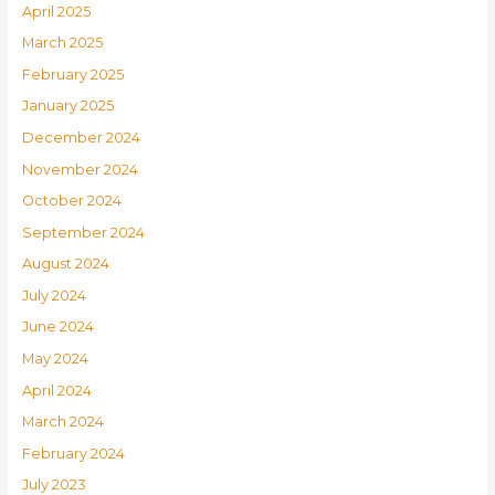
April 2025
March 2025
February 2025
January 2025
December 2024
November 2024
October 2024
September 2024
August 2024
July 2024
June 2024
May 2024
April 2024
March 2024
February 2024
July 2023