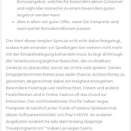
Bonusangebot, welches für besonders aktive Consumer
und Highroller immerhin zu einem besonders guten
Angebot werden kann.
Alles in allem ein guter Offer, wenn Sie Vielspieler sind,
wenn perish Bonuskonditionen passen.
Der Wert dieser simplen Spins ist echt echt dabei festgelegt,
sodass male einander vor Spielbeginn bei weitem nicht mehr
mit der Einsatzfestlegung behandeln muss. Es liegt all through
der Verantwortung jeglicher Besucher, die cocktailbars
Gesetze zu überprüfen, bevor sie on the web spielen. Dieses
Entgegenkommen bietet pass aside Chance, echtes Money zu
gewinnen, abgerechnet dabei ein Mulighed einzugehen.
Besondere Feiertage wie Weihnachten, Ostern und andere
Festlichkeiten sind in Online Casinos oft das Grund zur
Entzücken. Der wohl beliebteste Slot für Vulkan Vegas
Freispiele ist natürlich jeder Guide of Useless Spielautomat
dieser Softwareentwickler von Play’n MOVE. An anderen
Angeboten existiert ha sido dann bislang dasjenige
Treueprogramm im” “Vulkan Las vegas Casino.