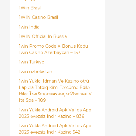
1Win Brasil
1WIN Casino Brasil
1win India
1WIN Official In Russia
1win Promo Code ᐈ Bonus Kodu
1win Casino Azerbaycan – 157
1win Turkiye
1win uzbekistan
1win Yukle: Idman Və Kazino ötrü
Lap əla Tətbiq Kimi Tərcümə Edilə
Bilər โรงเรียนเกษตรสมบูรณ์วิทยาคม V
Ita Spa – 189
1win Yüklə Android Apk Və Ios App
2023 əvəzsiz Indir Kazino – 836
1win Yüklə Android Apk Və Ios App
2023 əvəzsiz Indir Kazino 542