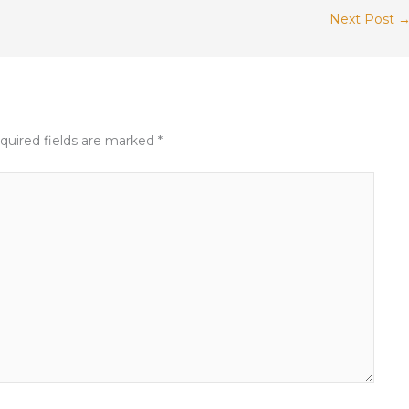
Next Post
quired fields are marked
*