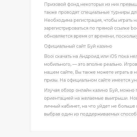
Призовой фонд некоторых из них превыш
также проводят специальные турниры дл
Необходима регистрация, чтобы играть н
зарегистрироваться по прямой ссылке bo
обновляется время от времени, поскольк
Официальный сайт Буй казино
Booi скачать на Андроид или iOS пока не
мобильного, — это вполне реально. Игро
нашем сайте, Вы также можете играть в н
призы. На официальном сайте имеется ун
Изучая обзор онлайн казино Буй, можно 
ориентацией на желаемые выигрыши. Нов
личный кабинет, на что уйдет не больше
выбрав один из поддерживаемых способ