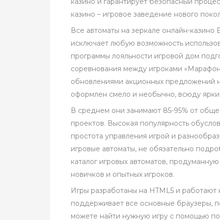
казино и гарантирует безопасный процес
казино – игровое заведение нового поко
Все автоматы на зеркале онлайн-казино 
исключает любую возможность использо
программы лояльности игровой дом подго
соревнования между игроками «Марафоны
обновлениями акционных предложений нуж
оформлен смело и необычно, всюду ярки
В среднем они занимают 85-95% от общег
проектов. Высокая популярность обуслов
простота управления игрой и разнообраз
игровые автоматы, не обязательно подро
каталог игровых автоматов, продуманную
новичков и опытных игроков.
Игры разработаны на HTML5 и работают 
поддерживает все основные браузеры, по
можете найти нужную игру с помощью по