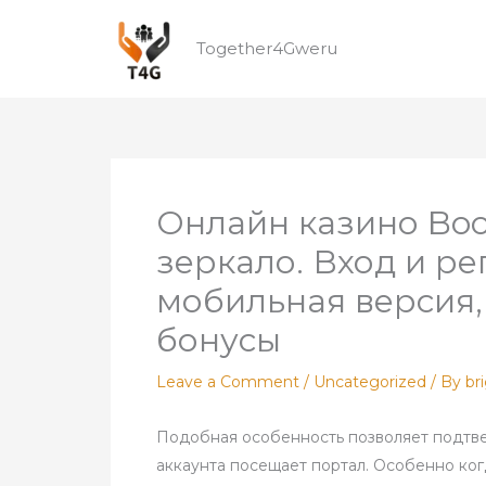
Skip
to
Together4Gweru
content
Онлайн казино Bo
зеркало. Вход и ре
мобильная версия,
бонусы
Leave a Comment
/
Uncategorized
/ By
br
Подобная особенность позволяет подтве
аккаунта посещает портал. Особенно ког