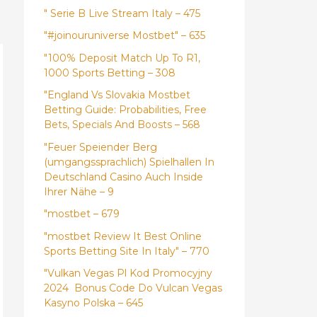
"️ Serie B Live Stream Italy – 475
→
"#joinouruniverse Mostbet" – 635
"100% Deposit Match Up To R1,
1000 Sports Betting – 308
"England Vs Slovakia Mostbet
Betting Guide: Probabilities, Free
Bets, Specials And Boosts – 568
"Feuer Speiender Berg
(umgangssprachlich) Spielhallen In
Deutschland Casino Auch Inside
Ihrer Nähe – 9
"mostbet – 679
"mostbet Review It Best Online
Sports Betting Site In Italy" – 770
"Vulkan Vegas Pl Kod Promocyjny
2024 ️ Bonus Code Do Vulcan Vegas
Kasyno Polska – 645