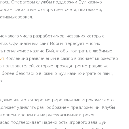
валось. Операторы службы поддержки Буи казино
осам, связанным с открытием счета, платежами,
ативных зеркал.
немалого числа разработчиков, названия которых
гих. Официальный сайт Booi интересует многих
ить популярное казино Буй, чтобы поиграть в любимые
йт
Коллекция развлечений в casino включает множество
о пользователей, которые проходят регистрацию на
 более безопасно в казино Буи казино играть онлайн,
ю.
давно являются зарегистрированными игроками этого
одолжает удивлять разнообразием предложений. Клубы
и ориентирован он на русскоязычных игроков.
асао подтверждает надежность игрового зала Буй