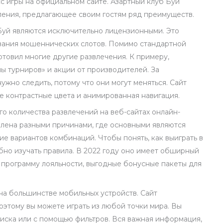
с игры на официальном сайте. Азартный клуб Буй
ления, предлагающее своим гостям ряд преимуществ.
Буй являются исключительно лицензионными. Это
вания мошеннических слотов. Помимо стандартной
товил многие другие развлечения. К примеру,
 турниров» и акции от производителей. За
но следить, потому что они могут меняться. Сайт
е контрастные цвета и анимированная навигация.
о количества развлечений на веб-сайтах онлайн-
лена ​​разными причинами, где основными являются
ие вариантов комбинаций. Чтобы понять, как выиграть в
бно изучать правила. В 2022 году оно имеет обширный
 программу лояльности, выгодные бонусные пакеты для
на большинстве мобильных устройств. Сайт
этому вы можете играть из любой точки мира. Вы
иска или с помощью фильтров. Вся важная информация,