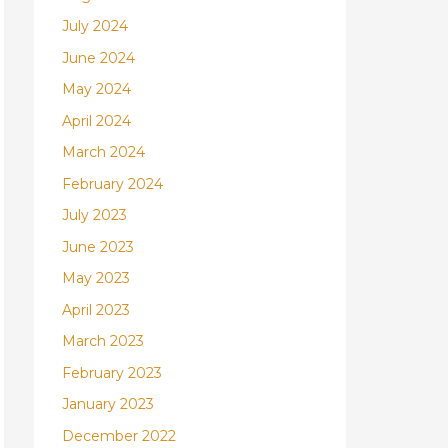
July 2024
June 2024
May 2024
April 2024
March 2024
February 2024
July 2023
June 2023
May 2023
April 2023
March 2023
February 2023
January 2023
December 2022